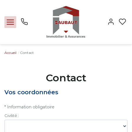
Accueil
Contact
Ventes
Locations
Contact
Expertise
Vos coordonnées
Nos métiers
* Information obligatoire
Civilité :
L'agence