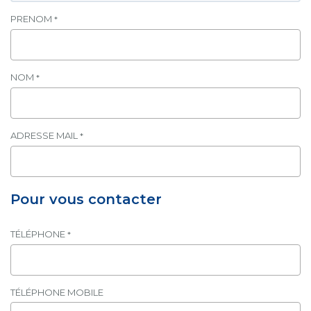
Contact
PRENOM
*
Extranet
NOM
*
Estimation
Avis clients
ADRESSE MAIL
*
Pour vous contacter
TÉLÉPHONE
*
TÉLÉPHONE MOBILE