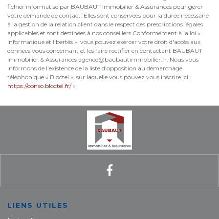
fichier informatisé par BAUBAUT Immobilier & Assurances pour gérer
votre demande de contact. Elles sont conservées pour la durée nécessaire
à la gestion de la relation client dans le respect des prescriptions légales
applicables et sont destinées à nos conseillers Conformément à la loi «
informatique et libertés », vous pouvez exercer votre droit d'accès aux
données vous concernant et les faire rectifier en contactant BAUBAUT
Immobilier & Assurances agence@baubautimmobilier.fr. Nous vous
informons de l’existence de la liste d'opposition au démarchage
téléphonique « Bloctel », sur laquelle vous pouvez vous inscrire ici :
https://conso.bloctel.fr/
»
LIENS UTILES