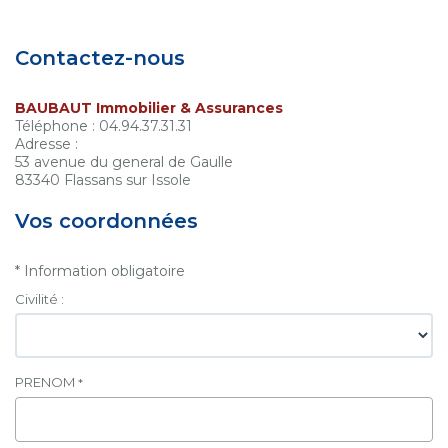
Contact
Contactez-nous
Extranet
BAUBAUT Immobilier & Assurances
Téléphone :
04.94.37.31.31
Estimation
Adresse :
53 avenue du general de Gaulle
83340
Flassans sur Issole
Avis clients
Vos coordonnées
* Information obligatoire
Civilité :
PRENOM
*