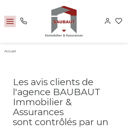
Accueil
Ventes
Locations
Les avis clients de
Expertise
l'agence BAUBAUT
Immobilier &
Nos métiers
Assurances
sont contrôlés par un
L'agence