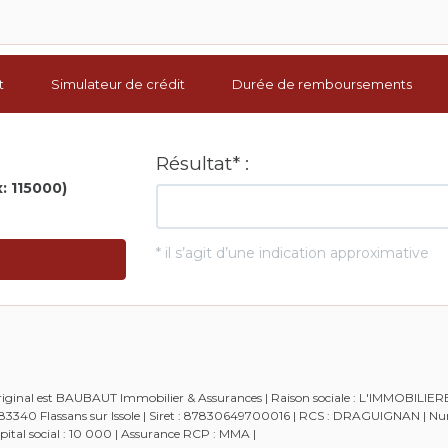
t
Simulateur de crédit
Durée de remboursements
 original est BAUBAUT Immobilier & Assurances | Raison sociale : L'IMMOBILIE
 - 83340 Flassans sur Issole | Siret : 87830649700016 | RCS : DRAGUIGNAN | 
tal social : 10 000 | Assurance RCP : MMA |