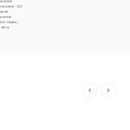
arantie
nancière : 120
se de
arantie
lon Cedex |
 de la