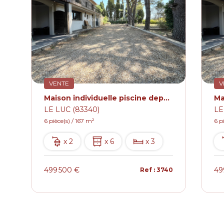
VENTE
V
Maison individuelle piscine dependance.
LE LUC (83340)
LE
6 pièce(s) / 167 m²
6 p
x 2
x 6
x 3
499 500 €
49
0
Ref : 3740