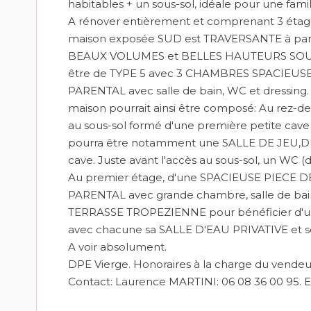
habitables + un sous-sol, idéale pour une fam
A rénover entièrement et comprenant 3 étages
maison exposée SUD est TRAVERSANTE à partir
BEAUX VOLUMES et BELLES HAUTEURS SOUS P
être de TYPE 5 avec 3 CHAMBRES SPACIEUSES
PARENTAL avec salle de bain, WC et dressin
maison pourrait ainsi être composé: Au rez-
au sous-sol formé d'une première petite ca
pourra être notamment une SALLE DE JEU,D
cave. Juste avant l'accès au sous-sol, un WC (
Au premier étage, d'une SPACIEUSE PIECE DE
PARENTAL avec grande chambre, salle de bain, 
TERRASSE TROPEZIENNE pour bénéficier d'un
avec chacune sa SALLE D'EAU PRIVATIVE et so
A voir absolument.
DPE Vierge. Honoraires à la charge du vendeu
Contact: Laurence MARTINI: 06 08 36 00 95. E