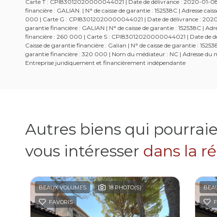
Carte T : CPI83012020000044021 | Date de délivrance : 2020-01-08 | 
financière : GALIAN. | N° de caisse de garantie : 152538C | Adresse c
000 | Carte G : CPI83012020000044021 | Date de délivrance : 2020-01
garantie financière : GALIAN | N° de caisse de garantie : 152538C | 
financière : 260 000 | Carte S : CPI83012020000044021 | Date de dél
Caisse de garantie financière : Galian | N° de caisse de garantie : 1
garantie financière : 320 000 | Nom du médiateur : NC | Adresse du mé
Entreprise juridiquement et financièrement indépendante
Autres biens qui pourrai
vous intéresser
dans la r
BEAUX VOLUMES
18 PHOTO(S)
BEA
FAVORIS
F