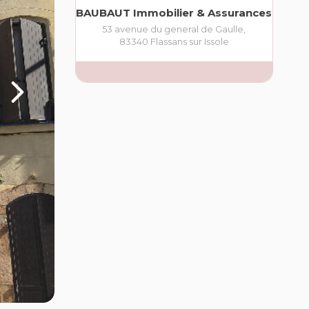
BAUBAUT Immobilier & Assurances
53 avenue du general de Gaulle
,
83340
Flassans sur Issole