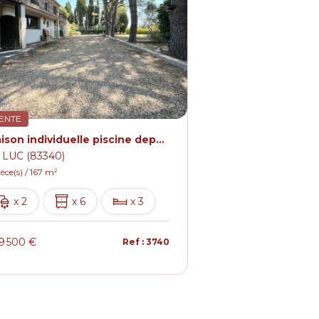
ENTE
Maison individuelle piscine dependance.
 LUC (83340)
ièce(s) / 167 m²
x 2
x 6
x 3
9 500 €
Ref : 3740