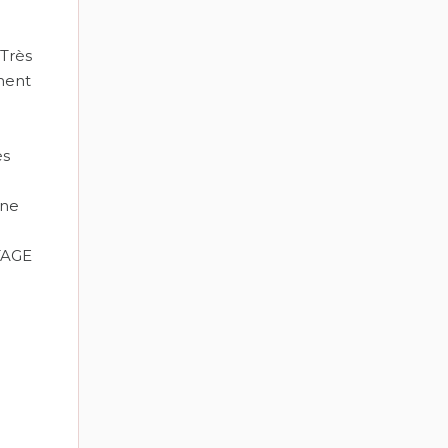
Très
ment
ès
une
TAGE
S