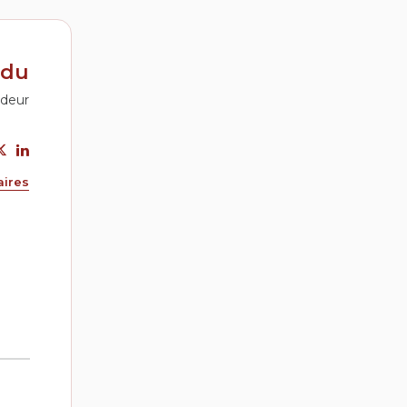
ndu
ndeur
aires