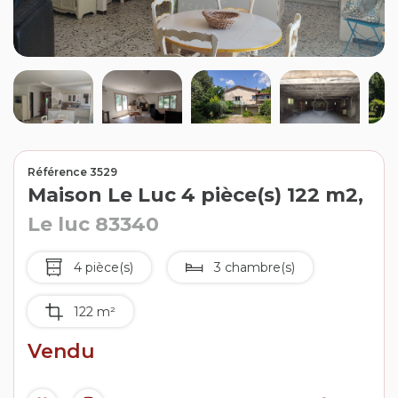
Contact
Extranet
Estimation
Avis clients
Référence 3529
Maison Le Luc 4 pièce(s) 122 m2,
Le luc 83340
4 pièce(s)
3 chambre(s)
122 m²
Vendu