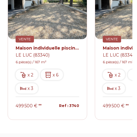
VENTE
VENTE
Maison individuelle piscine dependance.
LE LUC (83340)
LE LUC (83340)
6 pièce(s) / 167 m²
6 pièce(s) / 167 m²
x 2
x 6
x 2
x 3
x 3
499 500 €
**
499 500 €
**
Ref : 3740