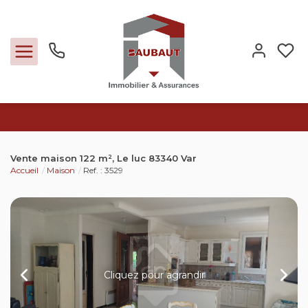
Ventes
Vente maison 122 m², Le luc 83340 Var
Accueil
Maison
Ref. : 3529
Locations
Expertise
Nos métiers
Cliquez pour agrandir
L'agence