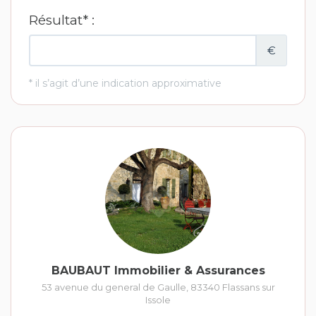
BAUBAUT Immobilier & Assurances
53 avenue du general de Gaulle
,
83340
Flassans sur
Issole