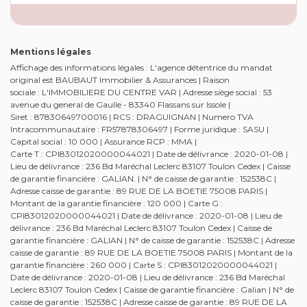
Mentions légales
Affichage des informations légales : L'agence détentrice du mandat
original est BAUBAUT Immobilier & Assurances | Raison
sociale : L'IMMOBILIERE DU CENTRE VAR | Adresse siège social : 53
avenue du general de Gaulle - 83340 Flassans sur Issole |
Siret : 87830649700016 | RCS : DRAGUIGNAN | Numero TVA
Intracommunautaire : FR57878306497 | Forme juridique : SASU |
Capital social : 10 000 | Assurance RCP : MMA |
Carte T : CPI83012020000044021 | Date de délivrance : 2020-01-08 |
Lieu de délivrance : 236 Bd Maréchal Leclerc 83107 Toulon Cedex | Caisse
de garantie financière : GALIAN. | N° de caisse de garantie : 152538C |
Adresse caisse de garantie : 89 RUE DE LA BOETIE 75008 PARIS |
Montant de la garantie financière : 120 000 | Carte G :
CPI83012020000044021 | Date de délivrance : 2020-01-08 | Lieu de
délivrance : 236 Bd Maréchal Leclerc 83107 Toulon Cedex | Caisse de
garantie financière : GALIAN | N° de caisse de garantie : 152538C | Adresse
caisse de garantie : 89 RUE DE LA BOETIE 75008 PARIS | Montant de la
garantie financière : 260 000 | Carte S : CPI83012020000044021 |
Date de délivrance : 2020-01-08 | Lieu de délivrance : 236 Bd Maréchal
Leclerc 83107 Toulon Cedex | Caisse de garantie financière : Galian | N° de
caisse de garantie : 152538C | Adresse caisse de garantie : 89 RUE DE LA