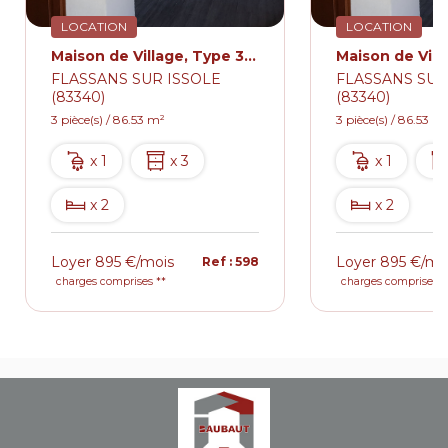
LOCATION
LOCATION
Maison de Village, Type 3, 86.53m² Flassans Sur Issole avec Terrasse
FLASSANS SUR ISSOLE
FLASSANS SUR
(83340)
(83340)
3 pièce(s) / 86.53 m²
3 pièce(s) / 86.53 m
x 1
x 3
x 1
x 2
x 2
Loyer 895 €/mois
Loyer 895 €/mo
Ref : 598
charges comprises **
charges comprises *