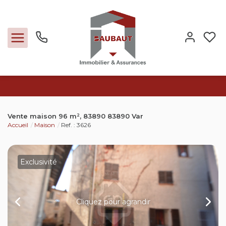
Ventes
Vente maison 96 m², 83890 83890 Var
Accueil
Maison
Ref. : 3626
Locations
Expertise
Exclusivité
Nos métiers
Cliquez pour agrandir
L'agence