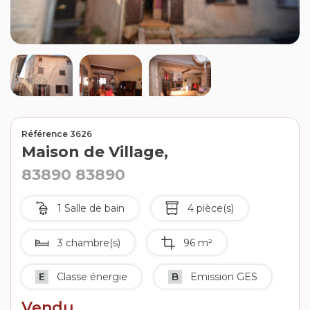
Contact
Extranet
Estimation
Avis clients
Référence 3626
Maison de Village,
83890 83890
1 Salle de bain
4 pièce(s)
3 chambre(s)
96 m²
E
Classe énergie
B
Emission GES
Vendu