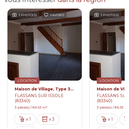
5 PHOTO(S)
FAVORIS
5 PHOTO(S)
LOCATION
LOCATION
Maison de Village, Type 3, 86.53m² Flassans Sur Issole avec Terrasse
FLASSANS SUR ISSOLE
FLASSANS SUR
(83340)
(83340)
3 pièce(s) / 86.53 m²
3 pièce(s) / 86.53 m
x 1
x 3
x 1