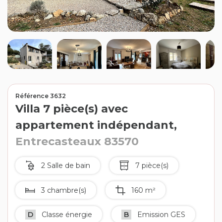
Contact
Extranet
Estimation
Avis clients
Référence 3632
Villa 7 pièce(s) avec
appartement indépendant,
Entrecasteaux 83570
2 Salle de bain
7 pièce(s)
3 chambre(s)
160 m²
D
Classe énergie
B
Emission GES