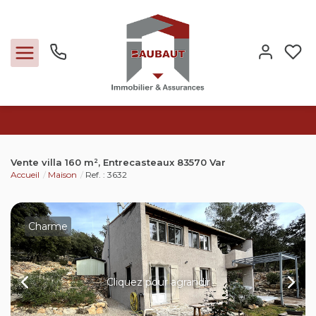
Ventes
Vente villa 160 m², Entrecasteaux 83570 Var
Accueil
Maison
Ref. : 3632
Locations
Expertise
Charme
Nos métiers
Cliquez pour agrandir
L'agence