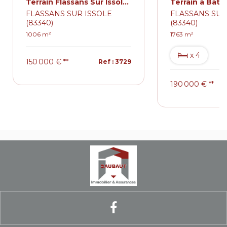
Terrain Flassans Sur Issole 1006 m2
FLASSANS SUR ISSOLE
FLASSANS SUR
(83340)
(83340)
1006 m²
1763 m²
x 4
150 000 €
**
Ref : 3729
190 000 €
**