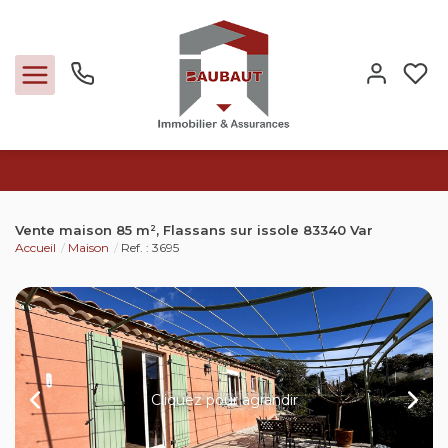
Ventes
Vente maison 85 m², Flassans sur issole 83340 Var
Accueil
Maison
Ref. : 3695
Locations
Expertise
Nos métiers
Cliquez pour agrandir
L'agence