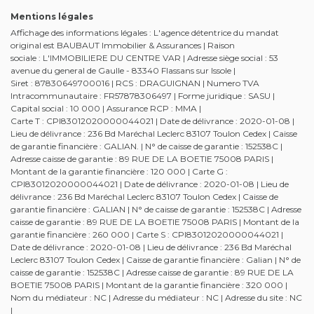
Mentions légales
Affichage des informations légales : L'agence détentrice du mandat
original est BAUBAUT Immobilier & Assurances | Raison
sociale : L'IMMOBILIERE DU CENTRE VAR | Adresse siège social : 53
avenue du general de Gaulle - 83340 Flassans sur Issole |
Siret : 87830649700016 | RCS : DRAGUIGNAN | Numero TVA
Intracommunautaire : FR57878306497 | Forme juridique : SASU |
Capital social : 10 000 | Assurance RCP : MMA |
Carte T : CPI83012020000044021 | Date de délivrance : 2020-01-08 |
Lieu de délivrance : 236 Bd Maréchal Leclerc 83107 Toulon Cedex | Caisse
de garantie financière : GALIAN. | N° de caisse de garantie : 152538C |
Adresse caisse de garantie : 89 RUE DE LA BOETIE 75008 PARIS |
Montant de la garantie financière : 120 000 | Carte G :
CPI83012020000044021 | Date de délivrance : 2020-01-08 | Lieu de
délivrance : 236 Bd Maréchal Leclerc 83107 Toulon Cedex | Caisse de
garantie financière : GALIAN | N° de caisse de garantie : 152538C | Adresse
caisse de garantie : 89 RUE DE LA BOETIE 75008 PARIS | Montant de la
garantie financière : 260 000 | Carte S : CPI83012020000044021 |
Date de délivrance : 2020-01-08 | Lieu de délivrance : 236 Bd Maréchal
Leclerc 83107 Toulon Cedex | Caisse de garantie financière : Galian | N° de
caisse de garantie : 152538C | Adresse caisse de garantie : 89 RUE DE LA
BOETIE 75008 PARIS | Montant de la garantie financière : 320 000 |
Nom du médiateur : NC | Adresse du médiateur : NC | Adresse du site : NC
|