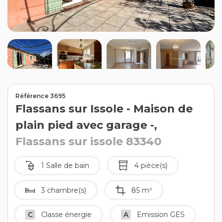
Contact
Extranet
Estimation
Avis clients
Référence 3695
Flassans sur Issole - Maison de
plain pied avec garage -,
Flassans sur issole 83340
1 Salle de bain
4 pièce(s)
3 chambre(s)
85 m²
C
Classe énergie
A
Emission GES