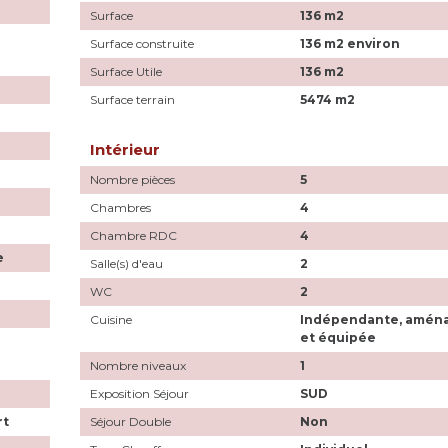
Surface
136 m2
Surface construite
136 m2 environ
Surface Utile
136 m2
Surface terrain
5474 m2
Intérieur
Nombre pièces
5
Chambres
4
Chambre RDC
4
e
Salle(s) d'eau
2
WC
2
Cuisine
Indépendante, amén
et équipée
Nombre niveaux
1
Exposition Séjour
SUD
rt
Séjour Double
Non