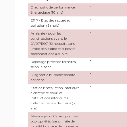
Diagnostic de performance
1
énergétique (10 ans)
ERP - Etat des risques et
1
pollution (6 mois)
Amiante - pour les
1
constructions avant le
01/07/1997 (Si négatif : sans
limite de validité et si positif
préconisations à suivre)
Repérage présence termites -
1
selon la zone
Diagnostic nuisance sonore
1
aérienne
Etat de l'installation intérieure
1
d'électricité pour les
installations intérieures
d'électricité de + de 15 ans (3
ans)
Mesurage Loi Carrez pour les
1
copropriétés (sans limite de
validité tant que de nouveaux