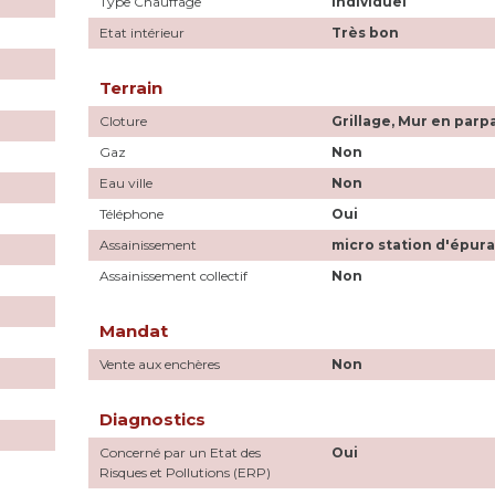
Type Chauffage
Individuel
Etat intérieur
Très bon
Terrain
Cloture
Grillage, Mur en parp
Gaz
Non
Eau ville
Non
Téléphone
Oui
Assainissement
micro station d'épura
Assainissement collectif
Non
Mandat
Vente aux enchères
Non
Diagnostics
Concerné par un Etat des
Oui
Risques et Pollutions (ERP)