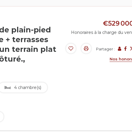
€529 00
de plain-pied
Honoraires à la charge du ve
e + terrasses
un terrain plat
Partager :
ôturé.,
Nos honor
4 chambre(s)