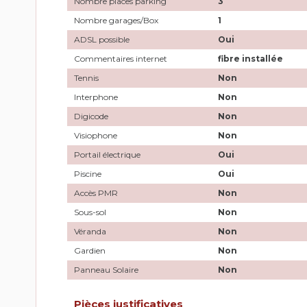
Nombre places parking
3
Nombre garages/Box
1
ADSL possible
Oui
Commentaires internet
fibre installée
Tennis
Non
Interphone
Non
Digicode
Non
Visiophone
Non
Portail électrique
Oui
Piscine
Oui
Accès PMR
Non
Sous-sol
Non
Véranda
Non
Gardien
Non
Panneau Solaire
Non
Pièces justificatives