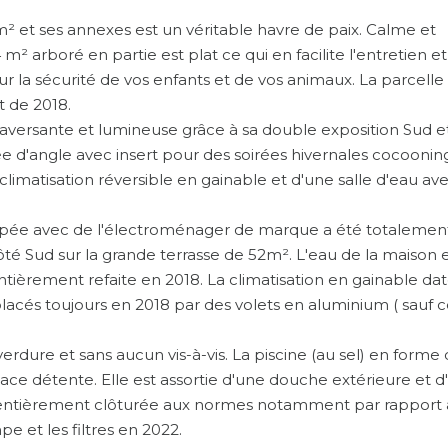
6m² et ses annexes est un véritable havre de paix. Calme et
² arboré en partie est plat ce qui en facilite l'entretien et
ur la sécurité de vos enfants et de vos animaux. La parcelle
t de 2018.
traversante et lumineuse grâce à sa double exposition Sud e
e d'angle avec insert pour des soirées hivernales cocoonin
imatisation réversible en gainable et d'une salle d'eau av
ipée avec de l'électroménager de marque a été totalemen
côté Sud sur la grande terrasse de 52m². L'eau de la maison 
ntièrement refaite en 2018. La climatisation en gainable da
lacés toujours en 2018 par des volets en aluminium ( sauf 
 verdure et sans aucun vis-à-vis. La piscine (au sel) en forme
ace détente. Elle est assortie d'une douche extérieure et d
est entièrement clôturée aux normes notamment par rapport
e et les filtres en 2022.