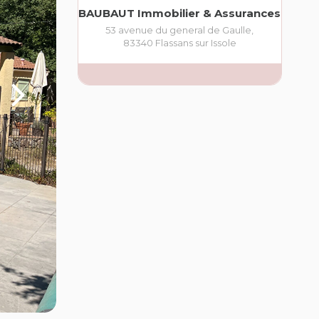
BAUBAUT Immobilier & Assurances
53 avenue du general de Gaulle
,
83340
Flassans sur Issole