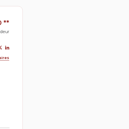
0
**
ndeur
aires