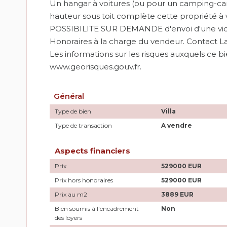
Un hangar à voitures (ou pour un camping-car)
hauteur sous toit complète cette propriété à 
POSSIBILITE SUR DEMANDE d'envoi d'une vidéo
Honoraires à la charge du vendeur. Contact L
Les informations sur les risques auxquels ce bi
www.georisques.gouv.fr.
Général
Type de bien
Villa
Type de transaction
A vendre
Aspects financiers
Prix
529000 EUR
Prix hors honoraires
529000 EUR
Prix au m2
3889 EUR
Bien soumis à l'encadrement
Non
des loyers