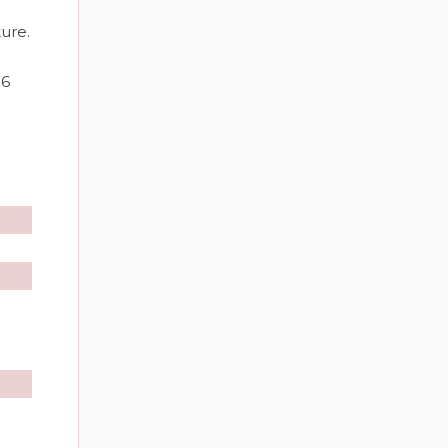
ure.
36
E