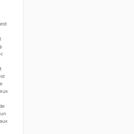
 est
t
g.
ec
t
est
te
ceux
 de
'un
 aux