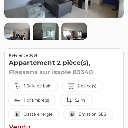
Contact
Extranet
Estimation
Avis clients
Référence 3691
Appartement 2 pièce(s),
Flassans sur issole 83340
1 Salle de bain
2 pièce(s)
1 chambre(s)
52 m²
E
Classe énergie
B
Emission GES
Vendu