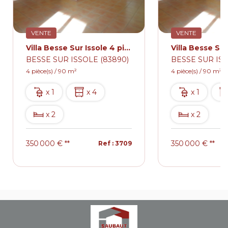
VENTE
VENTE
Villa Besse Sur Issole 4 pièce(s) 90 m2
BESSE SUR ISSOLE (83890)
BESSE SUR ISS
4 pièce(s) / 90 m²
4 pièce(s) / 90 m²
x 1
x 4
x 1
x 2
x 2
350 000 €
**
350 000 €
**
Ref : 3709