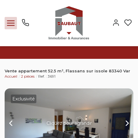
Ventes
Vente appartement 52.5 m², Flassans sur issole 83340 Var
Accueil
2 pièces
Ref. : 3691
Locations
Expertise
Exclusivité
Nos métiers
Cliquez pour agrandir
L'agence