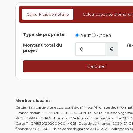
Calcul Frais de notaire
Calcul capacité d'emprun
Mentions légales
Ce bien fait partie d'une copropriété de 14 lots.Affichage des infor
| Raison sociale : L'IMMOBILIERE DU CENTRE VAR | Adresse siège socia
RCS : DRAGUIGNAN | Numero TVA Intracommunautaire : FR57878306497
Carte T : CPI83012020000044021 | Date de délivrance : 2020-01-08 | 
financière : GALIAN. | N° de caisse de garantie : 152538C | Adresse c