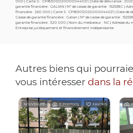
000 | Carte G : CPI83012020000044021 | Date de délivrance : 2020-01
garantie financière : GALIAN | N° de caisse de garantie : 152538C | 
financière : 260 000 | Carte S : CPI83012020000044021 | Date de dél
Caisse de garantie financière : Galian | N° de caisse de garantie : 1
garantie financière : 320 000 | Nom du médiateur : NC | Adresse du mé
Entreprise juridiquement et financièrement indépendante
Autres biens qui pourrai
vous intéresser
dans la r
NOUVEAUTÉ
12 PHOTO(S)
FAVORIS
9