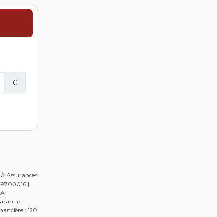
r & Assurances
649700016 |
A |
arantie
nancière : 120