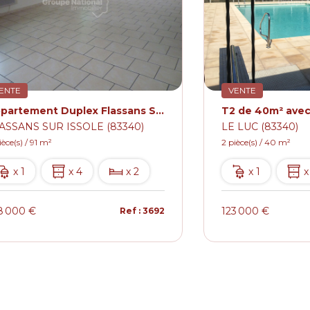
ENTE
VENTE
Appartement Duplex Flassans Sur Issole 4 pièce(s) 91 m2
ASSANS SUR ISSOLE (83340)
LE LUC (83340)
ièce(s) / 91 m²
2 pièce(s) / 40 m²
x 1
x 4
x 2
x 1
x
8 000 €
123 000 €
Ref : 3692