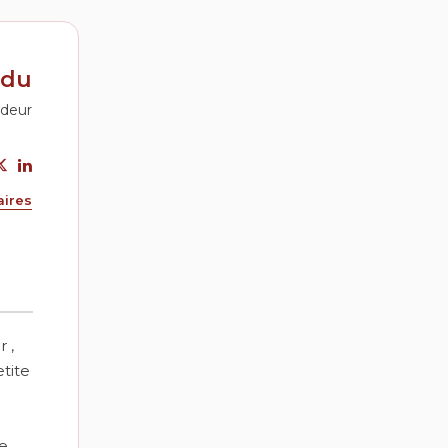
ndu
ndeur
aires
 ,
tite
e