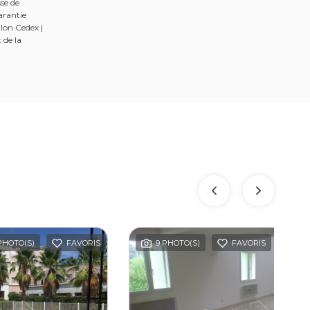
se de
arantie
lon Cedex |
 de la
 PHOTO(S)
FAVORIS
9 PHOTO(S)
FAVORIS