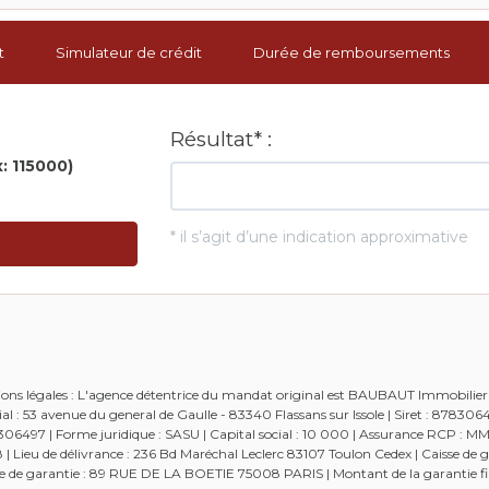
t
Simulateur de crédit
Durée de remboursements
mations légales : L'agence détentrice du mandat original est BAUBAUT Immobilie
l : 53 avenue du general de Gaulle - 83340 Flassans sur Issole | Siret : 87830
 | Forme juridique : SASU | Capital social : 10 000 | Assurance RCP : MM
Lieu de délivrance : 236 Bd Maréchal Leclerc 83107 Toulon Cedex | Caisse de g
aisse de garantie : 89 RUE DE LA BOETIE 75008 PARIS | Montant de la garantie fi