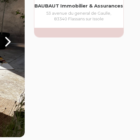
BAUBAUT Immobilier & Assurances
53 avenue du general de Gaulle
,
83340
Flassans sur Issole