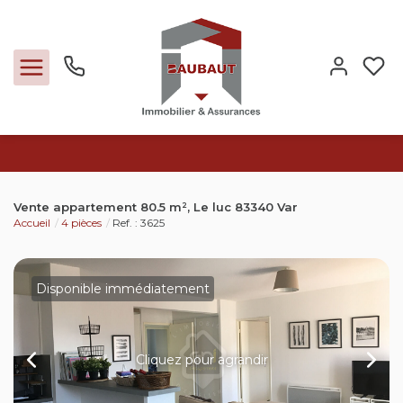
Ventes
Vente appartement 80.5 m², Le luc 83340 Var
Accueil
4 pièces
Ref. : 3625
Locations
Expertise
Disponible immédiatement
Nos métiers
Cliquez pour agrandir
L'agence