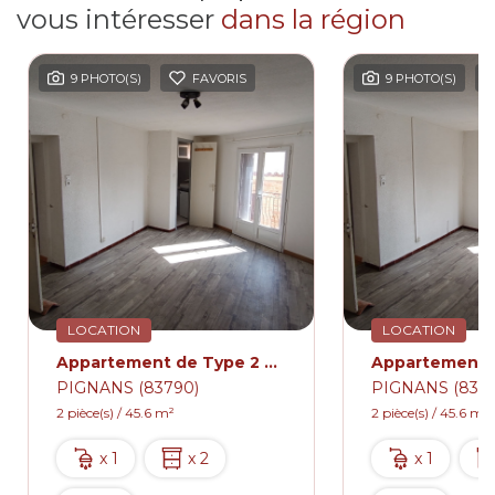
vous intéresser
dans la région
9 PHOTO(S)
FAVORIS
9 PHOTO(S)
LOCATION
LOCATION
Appartement de Type 2 avec balcon centre du village de PIGNANS 510€
PIGNANS (83790)
PIGNANS (8379
2 pièce(s) / 45.6 m²
2 pièce(s) / 45.6 m²
x 1
x 2
x 1