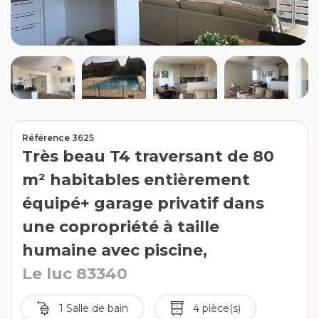
Contact
Extranet
Estimation
Avis clients
Référence 3625
Très beau T4 traversant de 80
m² habitables entièrement
équipé+ garage privatif dans
une copropriété à taille
humaine avec piscine,
Le luc 83340
1 Salle de bain
4 pièce(s)