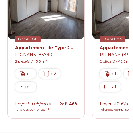
LOCATION
LOCATION
Appartement de Type 2 avec balcon centre du village de PIGNANS 510€
PIGNANS (83790)
PIGNANS (8379
2 pièce(s) / 45.6 m²
2 pièce(s) / 45.6 m²
x 1
x 2
x 1
x 1
x 1
Loyer 510 €/mois
Loyer 510 €/mo
Ref : 468
charges comprises **
charges comprises *