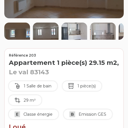
Contact
Extranet
Estimation
Avis clients
Référence 203
Appartement 1 pièce(s) 29.15 m2,
Le val 83143
1 Salle de bain
1 pièce(s)
29 m²
E
Classe énergie
B
Emission GES
Loué