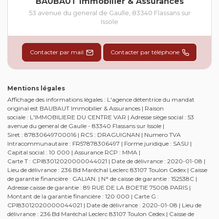
BAUBAUT Immobilier & Assurances
53 avenue du general de Gaulle
,
83340
Flassans sur
Issole
Contacter par mail
Contacter par téléphone
Mentions légales
Affichage des informations légales : L'agence détentrice du mandat
original est BAUBAUT Immobilier & Assurances | Raison
sociale : L'IMMOBILIERE DU CENTRE VAR | Adresse siège social : 53
avenue du general de Gaulle - 83340 Flassans sur Issole |
Siret : 87830649700016 | RCS : DRAGUIGNAN | Numero TVA
Intracommunautaire : FR57878306497 | Forme juridique : SASU |
Capital social : 10 000 | Assurance RCP : MMA |
Carte T : CPI83012020000044021 | Date de délivrance : 2020-01-08 |
Lieu de délivrance : 236 Bd Maréchal Leclerc 83107 Toulon Cedex | Caisse
de garantie financière : GALIAN. | N° de caisse de garantie : 152538C |
Adresse caisse de garantie : 89 RUE DE LA BOETIE 75008 PARIS |
Montant de la garantie financière : 120 000 | Carte G :
CPI83012020000044021 | Date de délivrance : 2020-01-08 | Lieu de
délivrance : 236 Bd Maréchal Leclerc 83107 Toulon Cedex | Caisse de