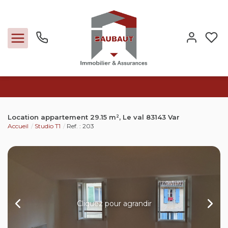
Ventes
Location appartement 29.15 m², Le val 83143 Var
Accueil
Studio T1
Ref. : 203
Locations
Expertise
Nos métiers
Cliquez pour agrandir
L'agence