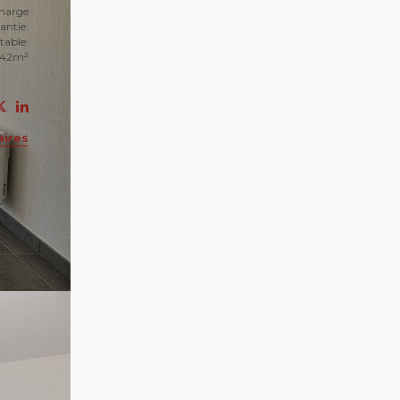
charge
antie:
table:
42m²
aires
e à
ce et