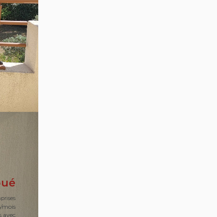
oué
prises
5/mois
s avec