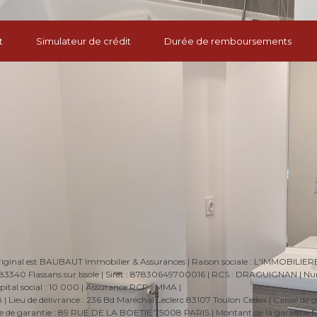
t
Simulateur de crédit
Durée de remboursements
 original est BAUBAUT Immobilier & Assurances | Raison sociale : L'IMMOBILIE
 - 83340 Flassans sur Issole | Siret : 87830649700016 | RCS : DRAGUIGNAN | 
tal social : 10 000 | Assurance RCP : MMA |
Lieu de délivrance : 236 Bd Maréchal Leclerc 83107 Toulon Cedex | Caisse de g
aisse de garantie : 89 RUE DE LA BOETIE 75008 PARIS | Montant de la garantie fi