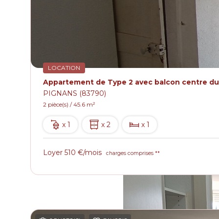
LOCATION
Appartement de Type 2 avec balcon centre du
PIGNANS (83790)
2 pièce(s) / 45.6 m²
x 1
x 2
x 1
Loyer 510 €/mois
charges comprises **