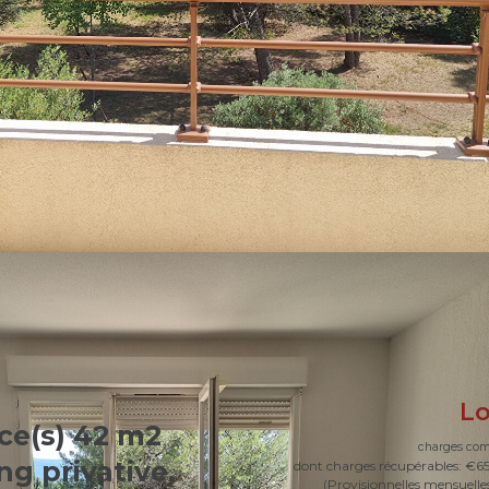
L
ce(s) 42 m2
charges com
ng privative,
dont charges récupérables: €6
(Provisionnelles mensuelle