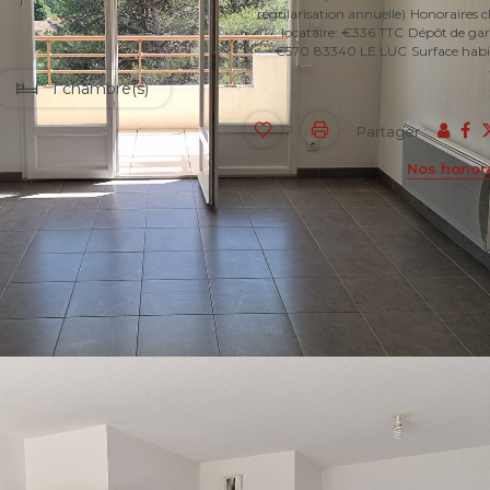
régularisation annuelle)
Honoraires 
locataire: €336 TTC
Dépôt de gar
€570
83340 LE LUC
Surface habi
1 chambre(s)
Partager :
Nos honor
he de toutes commodités, appartement de type 2 situé au
c placard, une salle de bains/wc, une chambre. Une pièc
vec plaque de cuisson.
 la résidence.
nt à la provision d'eau et l'entretien général de la résiden