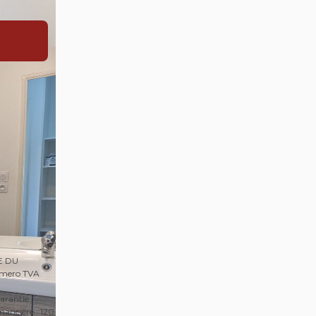
RE DU
Numero TVA
arantie
nancière : 120