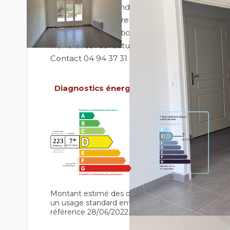
15 euros correspondant à la provision de la t
Honoraires locataires : 336,00 €
(Loi ALUR Application du décret n° 2014-890 d
Honoraires : constitution du dossier, visites, bai
Contact 04 94 37 31 31
Diagnostics énergétiques
Montant estimé des dépenses annuelles d'énergi
un usage standard entre 620€ et 870€. Pour la d
référence 28/06/2022.