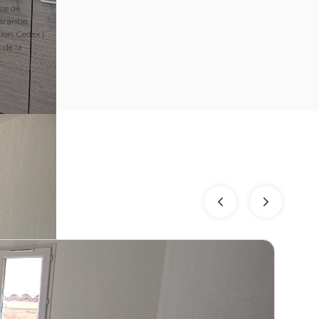
se de
arantie
lon Cedex |
 de la