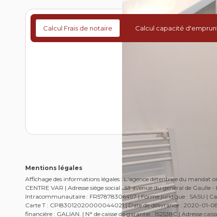
Calcul Frais de notaire
Calcul capacité d'emprun
Mentions légales
Affichage des informations légales : L'agence détentrice du mandat
CENTRE VAR | Adresse siège social : 53 avenue du general de Gaulle
Intracommunautaire : FR57878306497 | Forme juridique : SASU | Capi
Carte T : CPI83012020000044021 | Date de délivrance : 2020-01-08 | 
financière : GALIAN. | N° de caisse de garantie : 152538C | Adresse c