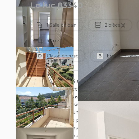
Le luc 83340
1 Salle de bain
2 pièce(s)
42 m²
D
Classe énergie
B
Emission GES
Libre à partir du 04 septembre 2025
Le Luc en Provence, dans une résidence proc
2ème étage avec ascenseur.
Cet appartement se compose d'une entrée ave
vivre donnant sur une terrasse, coin cuisine a
Avec une place de parking privative au sein de
Loyer : 570.00 euros
Charges : 65.00 euros (50.00 euros corresponda