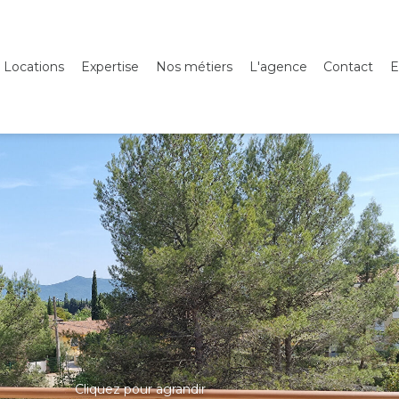
Locations
Expertise
Nos métiers
L'agence
Contact
E
Cliquez pour agrandir