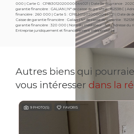
000 | Carte G : CPI83012020000044021 | Date de délivrance : 2020-01
garantie financière : GALIAN | N° de caisse de garantie : 152538C | 
financière : 260 000 | Carte S : CPI83012020000044021 | Date de dél
Caisse de garantie financière : Galian | N° de caisse de garantie : 1
garantie financière : 320 000 | Nom du médiateur : NC | Adresse du mé
Entreprise juridiquement et financièrement indépendante
Autres biens qui pourrai
vous intéresser
dans la r
9 PHOTO(S)
FAVORIS