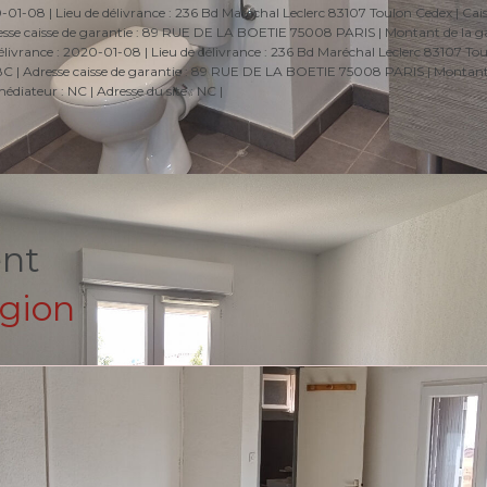
-08 | Lieu de délivrance : 236 Bd Maréchal Leclerc 83107 Toulon Cedex | Cais
Adresse caisse de garantie : 89 RUE DE LA BOETIE 75008 PARIS | Montant de la g
ivrance : 2020-01-08 | Lieu de délivrance : 236 Bd Maréchal Leclerc 83107 Tou
52538C | Adresse caisse de garantie : 89 RUE DE LA BOETIE 75008 PARIS | Montant
diateur : NC | Adresse du site : NC |
ent
égion