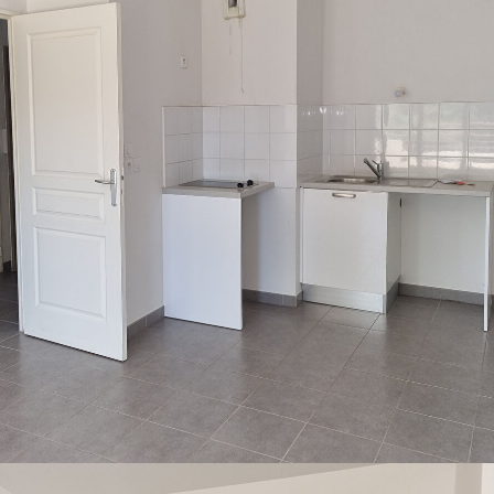
axe d'ordures ménagères).
u 1er août 2014)
l et état des lieux
e pour
ate de