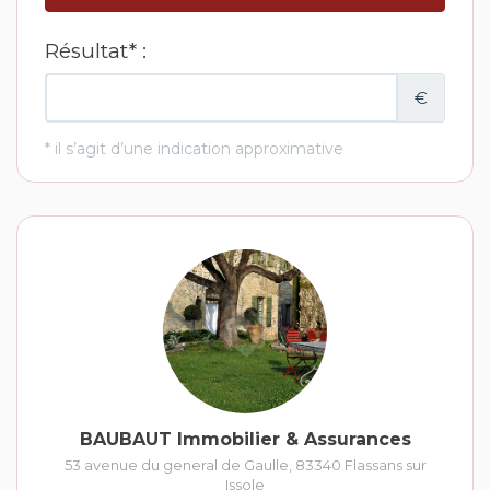
BAUBAUT Immobilier & Assurances
53 avenue du general de Gaulle
,
83340
Flassans sur
Issole