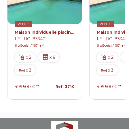
VENTE
VENTE
Maison individuelle piscine dependance.
LE LUC (83340)
LE LUC (83340)
6 pièce(s) / 167 m²
6 pièce(s) / 167 m²
x 2
x 6
x 2
x 3
x 3
499 500 €
**
499 500 €
**
Ref : 3740