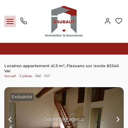
Ventes
Location appartement 41.3 m², Flassans sur issole 83340
Var
Locations
Accueil
2 pièces
Ref. : 107
Expertise
Exclusivité
Nos métiers
Cliquez pour agrandir
L'agence