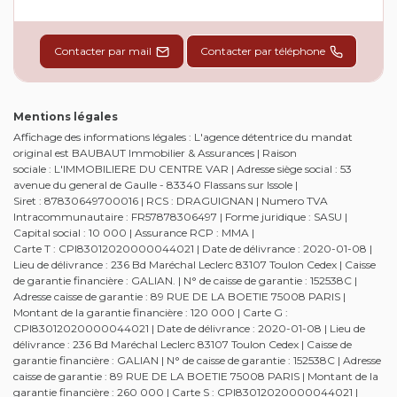
Contacter par mail
Contacter par téléphone
Mentions légales
Affichage des informations légales : L'agence détentrice du mandat
original est BAUBAUT Immobilier & Assurances | Raison
sociale : L'IMMOBILIERE DU CENTRE VAR | Adresse siège social : 53
avenue du general de Gaulle - 83340 Flassans sur Issole |
Siret : 87830649700016 | RCS : DRAGUIGNAN | Numero TVA
Intracommunautaire : FR57878306497 | Forme juridique : SASU |
Capital social : 10 000 | Assurance RCP : MMA |
Carte T : CPI83012020000044021 | Date de délivrance : 2020-01-08 |
Lieu de délivrance : 236 Bd Maréchal Leclerc 83107 Toulon Cedex | Caisse
de garantie financière : GALIAN. | N° de caisse de garantie : 152538C |
Adresse caisse de garantie : 89 RUE DE LA BOETIE 75008 PARIS |
Montant de la garantie financière : 120 000 | Carte G :
CPI83012020000044021 | Date de délivrance : 2020-01-08 | Lieu de
délivrance : 236 Bd Maréchal Leclerc 83107 Toulon Cedex | Caisse de
garantie financière : GALIAN | N° de caisse de garantie : 152538C | Adresse
caisse de garantie : 89 RUE DE LA BOETIE 75008 PARIS | Montant de la
garantie financière : 260 000 | Carte S : CPI83012020000044021 |