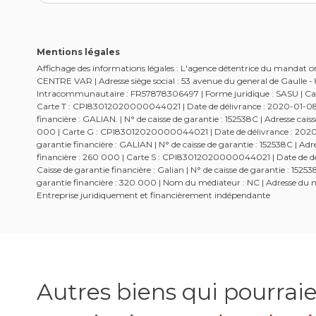
Mentions légales
Affichage des informations légales : L'agence détentrice du mandat
CENTRE VAR | Adresse siège social : 53 avenue du general de Gaulle
Intracommunautaire : FR57878306497 | Forme juridique : SASU | Capi
Carte T : CPI83012020000044021 | Date de délivrance : 2020-01-08 | 
financière : GALIAN. | N° de caisse de garantie : 152538C | Adresse c
000 | Carte G : CPI83012020000044021 | Date de délivrance : 2020-01
garantie financière : GALIAN | N° de caisse de garantie : 152538C | 
financière : 260 000 | Carte S : CPI83012020000044021 | Date de dél
Caisse de garantie financière : Galian | N° de caisse de garantie : 1
garantie financière : 320 000 | Nom du médiateur : NC | Adresse du mé
Entreprise juridiquement et financièrement indépendante
Autres biens qui pourrai