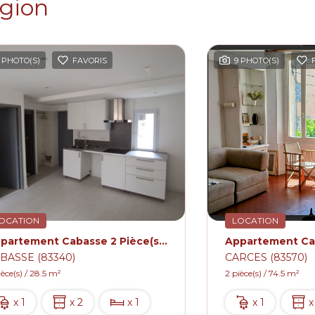
égion
 PHOTO(S)
FAVORIS
9 PHOTO(S)
OCATION
LOCATION
Appartement Cabasse 2 Pièce(s) 28.50m² Avec Cave
BASSE (83340)
CARCES (83570)
ièce(s) / 28.5 m²
2 pièce(s) / 74.5 m²
x 1
x 2
x 1
x 1
x