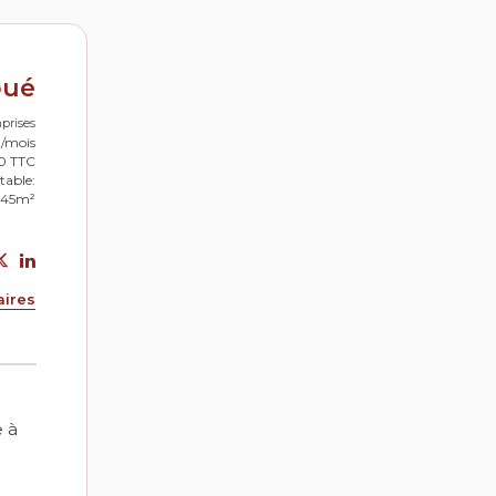
oué
prises
0/mois
50 TTC
table:
.45m²
aires
 à