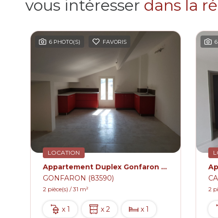
vous intéresser
dans la r
6 PHOTO(S)
FAVORIS
6
LOCATION
L
Appartement Duplex Gonfaron 2 pièce(s) 31 m2
GONFARON (83590)
CA
2 pièce(s) / 31 m²
2 p
x 1
x 2
x 1