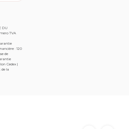
RE DU
Numero TVA
arantie
nancière : 120
se de
arantie
lon Cedex |
 de la