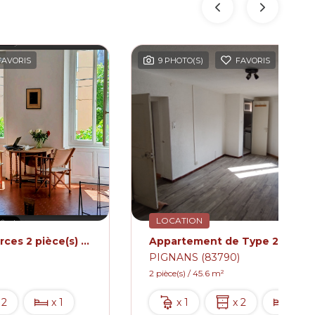
FAVORIS
9 PHOTO(S)
FAVORIS
LOCATION
Appartement Carces 2 pièce(s) Traversant 74.54 m2 Meublé avec terrasse
PIGNANS (83790)
2 pièce(s) / 45.6 m²
 2
x 1
x 1
x 2
x 1