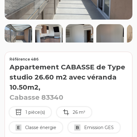
Contact
Extranet
Estimation
Avis clients
Référence 486
Appartement CABASSE de Type
studio 26.60 m2 avec véranda
10.50m2,
Cabasse 83340
1 pièce(s)
26 m²
E
Classe énergie
B
Emission GES