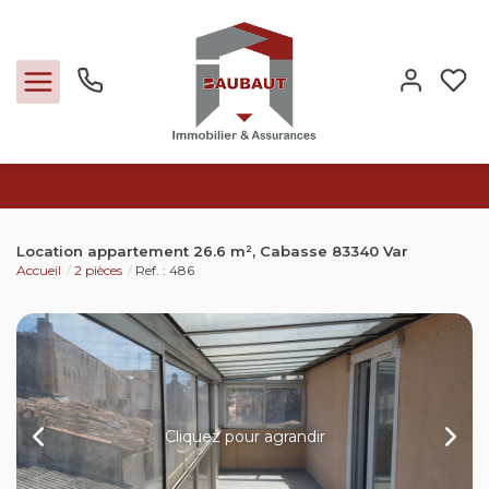
Ventes
Location appartement 26.6 m², Cabasse 83340 Var
Accueil
2 pièces
Ref. : 486
Locations
Expertise
Nos métiers
Cliquez pour agrandir
L'agence