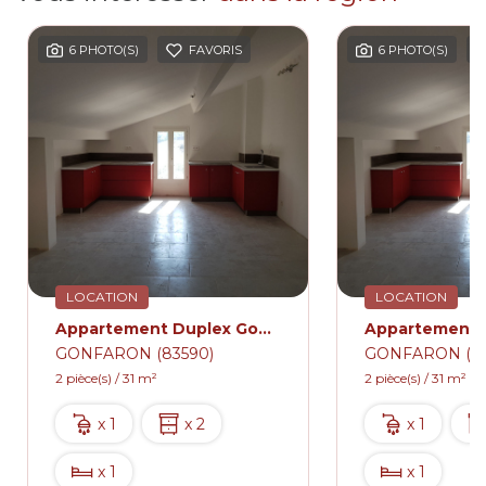
6 PHOTO(S)
FAVORIS
6 PHOTO(S)
LOCATION
LOCATION
Appartement Duplex Gonfaron 2 pièce(s) 31 m2
GONFARON (83590)
GONFARON (83
2 pièce(s) / 31 m²
2 pièce(s) / 31 m²
x 1
x 2
x 1
x 1
x 1