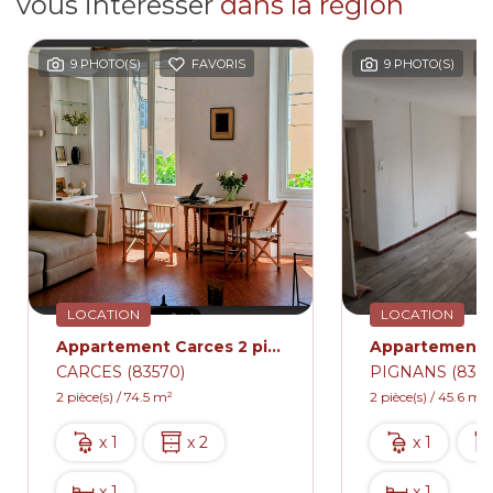
vous intéresser
dans la région
9 PHOTO(S)
FAVORIS
9 PHOTO(S)
LOCATION
LOCATION
Appartement Carces 2 pièce(s) Traversant 74.54 m2 Meublé avec terrasse
CARCES (83570)
PIGNANS (8379
2 pièce(s) / 74.5 m²
2 pièce(s) / 45.6 m²
x 1
x 2
x 1
x 1
x 1