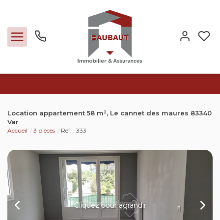
Ventes
Location appartement 58 m², Le cannet des maures 83340
Var
Locations
Accueil
3 pièces
Ref. : 333
Expertise
Nos métiers
Cliquez pour agrandir
L'agence