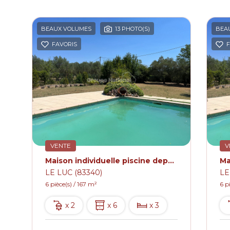
BEAUX VOLUMES
13 PHOTO(S)
BEA
FAVORIS
F
VENTE
V
Maison individuelle piscine dependance.
LE LUC (83340)
LE
6 pièce(s) / 167 m²
6 p
x 2
x 6
x 3