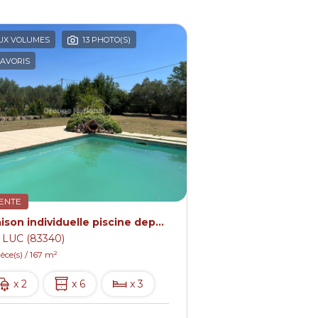
UX VOLUMES
13 PHOTO(S)
AVORIS
ENTE
Maison individuelle piscine dependance.
 LUC (83340)
ièce(s) / 167 m²
x 2
x 6
x 3