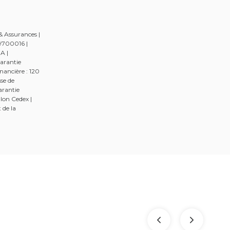
& Assurances |
49700016 |
A |
arantie
nancière : 120
se de
arantie
lon Cedex |
 de la