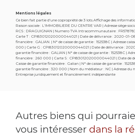
Mentions légales
Ce bien fait partie d'une copropriété de 3 lots.Affichage des informa
Raison sociale : L'IMMOBILIERE DU CENTRE VAR | Adresse siège social 
RCS : DRAGUIGNAN | Numero TVA Intracommunautaire : FR57878306497
Carte T : CPI83012020000044021 | Date de délivrance : 2020-01-08 | 
financière : GALIAN. | N° de caisse de garantie : 152538C | Adresse c
000 | Carte G : CPI83012020000044021 | Date de délivrance : 2020-01
garantie financière : GALIAN | N° de caisse de garantie : 152538C | 
financière : 260 000 | Carte S : CPI83012020000044021 | Date de dél
Caisse de garantie financière : Galian | N° de caisse de garantie : 1
garantie financière : 320 000 | Nom du médiateur : NC | Adresse du mé
Entreprise juridiquement et financièrement indépendante
Autres biens qui pourrai
vous intéresser
dans la r