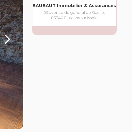
BAUBAUT Immobilier & Assurances
53 avenue du general de Gaulle
,
83340
Flassans sur Issole