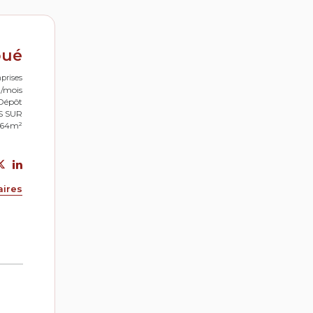
oué
prises
0/mois
Dépôt
S SUR
: 64m²
aires