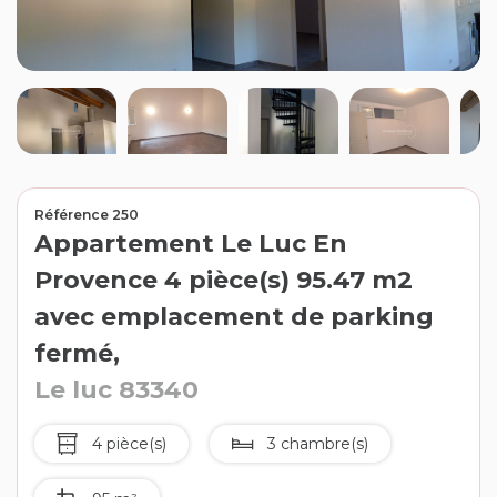
Contact
Extranet
Estimation
Avis clients
Référence 250
Appartement Le Luc En
Provence 4 pièce(s) 95.47 m2
avec emplacement de parking
fermé,
Le luc 83340
4 pièce(s)
3 chambre(s)