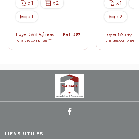
x 1
x 2
x 1
x 3
x 1
x 2
r 598 €/mois
Loyer 895 €/mois
Ref : 597
Ref : 5
es comprises **
charges comprises **
LIENS UTILES