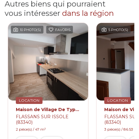
Autres biens qui pourraient
vous intéresser
dans la région
PHOTO(S)
FAVORIS
5 PHOTO(S)
FAVORIS
CATION
LOCATION
Maison de Village De Type 2 47.00m² Meublé et Climatisé FLASSANS SUR ISSOLE
Maison de Village
SSANS SUR ISSOLE
FLASSANS SUR ISSOLE
40)
(83340)
e(s) / 47 m²
3 pièce(s) / 86.53 m²