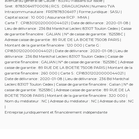
avenue du general de Gaulle - 83340 Flassans sur Issole |
Siret : 87830649700016 | RCS : DRAGUIGNAN | Numero TVA
Intracommunautaire : FR57878306497 | Forme juridique : SASU |
Capital social : 10 000 | Assurance RCP : MMA |
Carte T : CPI83012020000044021 | Date de délivrance : 2020-01-08 |
Lieu de délivrance : 236 Bd Maréchal Leclerc 83107 Toulon Cedex | Caisse
de garantie financière : GALIAN. | N° de caisse de garantie : 152538C |
Adresse caisse de garantie : 89 RUE DE LA BOETIE 75008 PARIS |
Montant de la garantie financière : 120 000 | Carte G :
CPI83012020000044021 | Date de délivrance : 2020-01-08 | Lieu de
délivrance : 236 Bd Maréchal Leclerc 83107 Toulon Cedex | Caisse de
garantie financière : GALIAN | N° de caisse de garantie : 152538C | Adresse
caisse de garantie : 89 RUE DE LA BOETIE 75008 PARIS | Montant de la
garantie financière : 260 000 | Carte S : CPI83012020000044021 |
Date de délivrance : 2020-01-08 | Lieu de délivrance : 236 Bd Maréchal
Leclerc 83107 Toulon Cedex | Caisse de garantie financière : Galian | N° de
caisse de garantie : 152538C | Adresse caisse de garantie : 89 RUE DE LA
BOETIE 75008 PARIS | Montant de la garantie financière : 320 000 |
Nom du médiateur : NC | Adresse du médiateur : NC | Adresse du site : NC
|
Entreprise juridiquement et financièrement indépendante