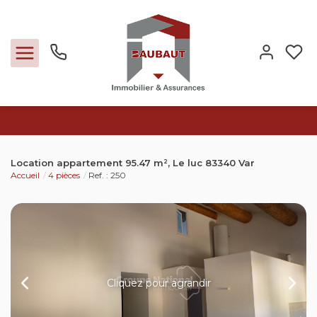
Ventes
Location appartement 95.47 m², Le luc 83340 Var
Accueil
4 pièces
Ref. : 250
Locations
Expertise
Nos métiers
Cliquez pour agrandir
L'agence