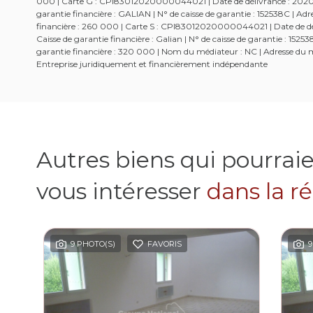
000 | Carte G : CPI83012020000044021 | Date de délivrance : 2020-01
garantie financière : GALIAN | N° de caisse de garantie : 152538C | 
financière : 260 000 | Carte S : CPI83012020000044021 | Date de dél
Caisse de garantie financière : Galian | N° de caisse de garantie : 1
garantie financière : 320 000 | Nom du médiateur : NC | Adresse du mé
Entreprise juridiquement et financièrement indépendante
Autres biens qui pourrai
vous intéresser
dans la r
9 PHOTO(S)
FAVORIS
9