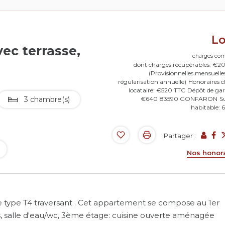
L
ec terrasse,
charges com
dont charges récupérables: €2
(Provisionnelles mensuelle
régularisation annuelle)
Honoraires 
locataire: €520 TTC
Dépôt de gar
€640
83590 GONFARON
S
3 chambre(s)
habitable: 
Partager :
Nos honor
e type T4 traversant . Cet appartement se compose au 1er
, salle d'eau/wc, 3ème étage: cuisine ouverte aménagée