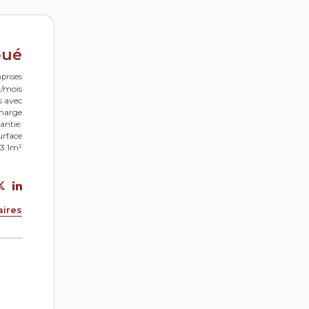
oué
prises
0/mois
s avec
charge
antie:
urface
63.1m²
aires