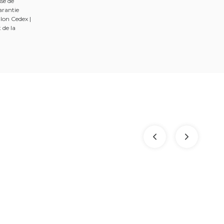
se de
arantie
lon Cedex |
 de la