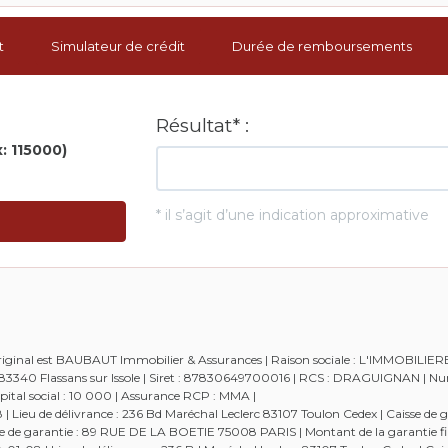
t
Simulateur de crédit
Durée de remboursements
 original est BAUBAUT Immobilier & Assurances | Raison sociale : L'IMMOBILIE
 - 83340 Flassans sur Issole | Siret : 87830649700016 | RCS : DRAGUIGNAN | 
tal social : 10 000 | Assurance RCP : MMA |
Lieu de délivrance : 236 Bd Maréchal Leclerc 83107 Toulon Cedex | Caisse de g
aisse de garantie : 89 RUE DE LA BOETIE 75008 PARIS | Montant de la garantie fi