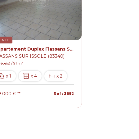
ENTE
Appartement Duplex Flassans Sur Issole 4 pièce(s) 91 m2
ASSANS SUR ISSOLE (83340)
ièce(s) / 91 m²
x 1
x 4
x 2
8 000 €
**
Ref : 3692