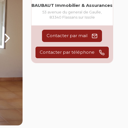
BAUBAUT Immobilier & Assurances
53 avenue du general de Gaulle
,
83340
Flassans sur Issole
Contacter par mail
Contacter par téléphone