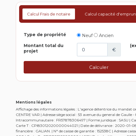
Calcul Frais de notaire
Calcul capacité d'emprun
Mentions légales
Affichage des informations légales : L'agence détentrice du mandat
CENTRE VAR | Adresse siège social : 53 avenue du general de Gaulle
Intracommunautaire : FR57878306497 | Forme juridique : SASU | Capi
Carte T : CPI83012020000044021 | Date de délivrance : 2020-01-08 | 
financière : GALIAN. | N° de caisse de garantie : 152538C | Adresse c