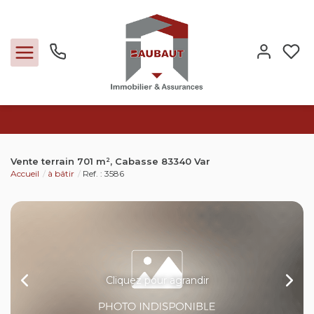
Ventes
Vente terrain 701 m², Cabasse 83340 Var
Accueil
à bâtir
Ref. : 3586
Locations
Expertise
Nos métiers
Cliquez pour agrandir
L'agence