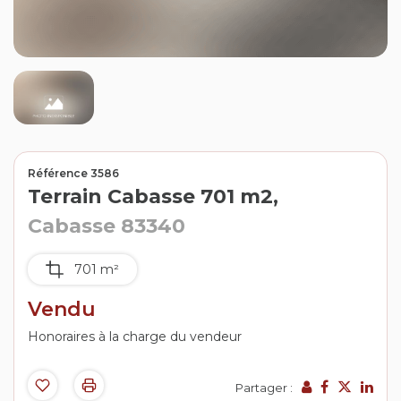
Contact
Extranet
Estimation
Avis clients
Référence 3586
Terrain Cabasse 701 m2,
Cabasse 83340
701 m²
Vendu
Honoraires à la charge du vendeur
Partager :