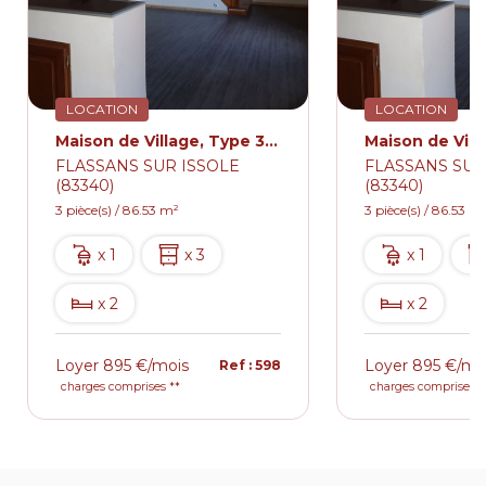
LOCATION
LOCATION
Maison de Village, Type 3, 86.53m² Flassans Sur Issole avec Terrasse
FLASSANS SUR ISSOLE
FLASSANS SUR
(83340)
(83340)
3 pièce(s) / 86.53 m²
3 pièce(s) / 86.53 m
x 1
x 3
x 1
x 2
x 2
Loyer 895 €/mois
Loyer 895 €/mo
Ref : 598
charges comprises **
charges comprises *