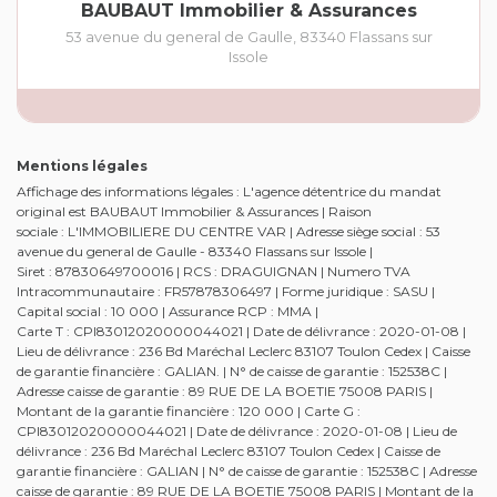
BAUBAUT Immobilier & Assurances
53 avenue du general de Gaulle
,
83340
Flassans sur
Issole
Mentions légales
Affichage des informations légales : L'agence détentrice du mandat
original est BAUBAUT Immobilier & Assurances | Raison
sociale : L'IMMOBILIERE DU CENTRE VAR | Adresse siège social : 53
avenue du general de Gaulle - 83340 Flassans sur Issole |
Siret : 87830649700016 | RCS : DRAGUIGNAN | Numero TVA
Intracommunautaire : FR57878306497 | Forme juridique : SASU |
Capital social : 10 000 | Assurance RCP : MMA |
Carte T : CPI83012020000044021 | Date de délivrance : 2020-01-08 |
Lieu de délivrance : 236 Bd Maréchal Leclerc 83107 Toulon Cedex | Caisse
de garantie financière : GALIAN. | N° de caisse de garantie : 152538C |
Adresse caisse de garantie : 89 RUE DE LA BOETIE 75008 PARIS |
Montant de la garantie financière : 120 000 | Carte G :
CPI83012020000044021 | Date de délivrance : 2020-01-08 | Lieu de
délivrance : 236 Bd Maréchal Leclerc 83107 Toulon Cedex | Caisse de
garantie financière : GALIAN | N° de caisse de garantie : 152538C | Adresse
caisse de garantie : 89 RUE DE LA BOETIE 75008 PARIS | Montant de la