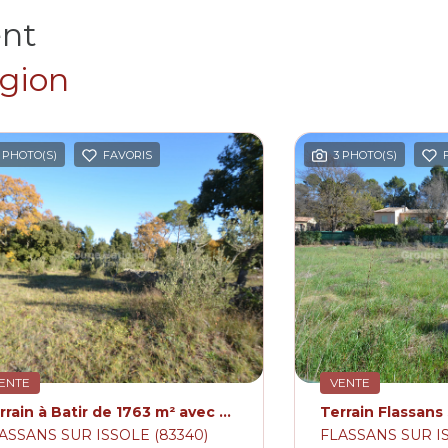
ent
égion
 PHOTO(S)
FAVORIS
3 PHOTO(S)
ENTE
VENTE
Terrain à Batir de 1763 m² avec Permis
ASSANS SUR ISSOLE (83340)
FLASSANS SUR IS