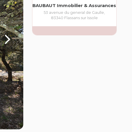
BAUBAUT Immobilier & Assurances
53 avenue du general de Gaulle
,
83340
Flassans sur Issole