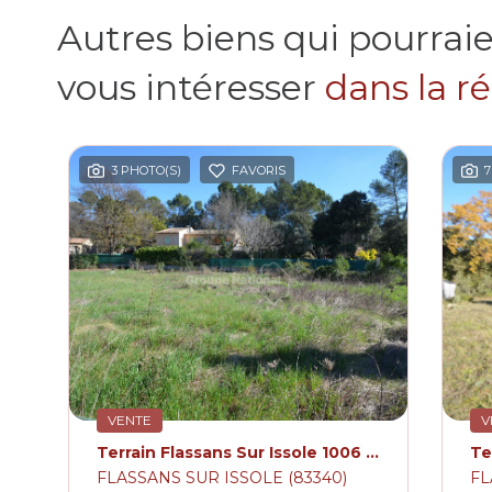
Autres biens qui pourrai
vous intéresser
dans la r
3 PHOTO(S)
FAVORIS
7
VENTE
V
Terrain Flassans Sur Issole 1006 m2
FLASSANS SUR ISSOLE (83340)
FL