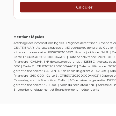
Mentions légales
Affichage des informations légales : L'agence détentrice du mandat
CENTRE VAR | Adresse siège social : 53 avenue du general de Gaulle
Intracommunautaire : FR57878306497 | Forme juridique : SASU | Capi
Carte T : CPI83012020000044021 | Date de délivrance : 2020-01-08 | 
financière : GALIAN. | N° de caisse de garantie : 152538C | Adresse c
000 | Carte G : CPI83012020000044021 | Date de délivrance : 2020-01
garantie financière : GALIAN | N° de caisse de garantie : 152538C | 
financière : 260 000 | Carte S : CPI83012020000044021 | Date de dél
Caisse de garantie financière : Galian | N° de caisse de garantie : 1
garantie financière : 320 000 | Nom du médiateur : NC | Adresse du mé
Entreprise juridiquement et financièrement indépendante