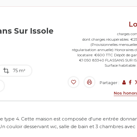
L
ns Sur Issole
charges com
dont charges récupérables: €2
(Provisionnelles mensuelle
régularisation annuelle)
Honoraires 
locataire: €600 TTC
Dépôt de gar
€1 050
83340 FLASSANS SUR I
Surface habitable
75 m²
Partager :
Nos honor
 type 4. Cette maison est composée d'une entrée donna
Un couloir desservant wc, salle de bain et 3 chambres avec