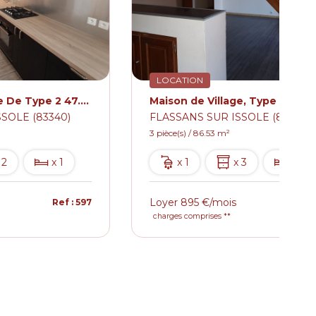
LOCATION
Maison de Village De Type 2 47.00m² Meublé et Climatisé FLASSANS SUR ISSOLE
SOLE (83340)
FLASSANS SUR ISSOLE (83340)
3 pièce(s) / 86.53 m²
 2
x 1
x 1
x 3
x 2
Loyer 895 €/mois
Ref : 597
Ref :
charges comprises **