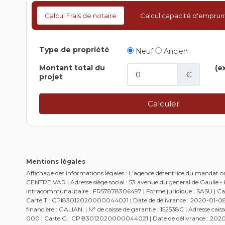
Calcul Frais de notaire
Calcul capacité d'emprun
Mentions légales
Affichage des informations légales : L'agence détentrice du mandat
CENTRE VAR | Adresse siège social : 53 avenue du general de Gaulle
Intracommunautaire : FR57878306497 | Forme juridique : SASU | Capi
Carte T : CPI83012020000044021 | Date de délivrance : 2020-01-08 | 
financière : GALIAN. | N° de caisse de garantie : 152538C | Adresse c
000 | Carte G : CPI83012020000044021 | Date de délivrance : 2020-01