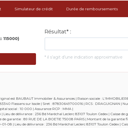
t
Simulateur de crédit
Durée de remboursements
 original est BAUBAUT Immobilier & Assurances | Raison sociale : L'IMMOBILIE
 - 83340 Flassans sur Issole | Siret : 87830649700016 | RCS : DRAGUIGNAN | 
tal social : 10 000 | Assurance RCP : MMA |
Lieu de délivrance : 236 Bd Maréchal Leclerc 83107 Toulon Cedex | Caisse de g
aisse de garantie : 89 RUE DE LA BOETIE 75008 PARIS | Montant de la garantie fi
-08 | Lieu de délivrance : 236 Bd Maréchal Leclerc 83107 Toulon Cedex | Cais