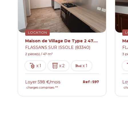
LOCATION
L
ole avec Terrasse
Maison de Village De Type 2 47.00m² Meublé et Climatisé FLASSANS SUR ISSOLE
FLASSANS SUR ISSOLE (83340)
FL
2 pièce(s) / 47 m²
3 p
x 1
x 2
x 1
Loyer 598 €/mois
Lo
8
Ref : 597
charges comprises **
ch