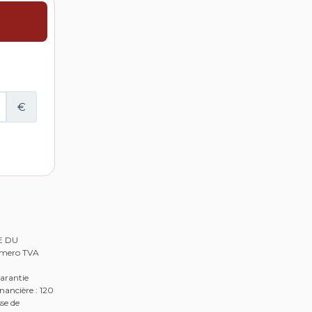
RE DU
Numero TVA
arantie
nancière : 120
se de