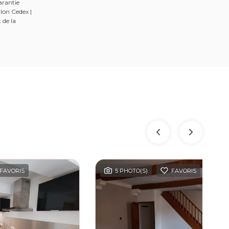
arantie
lon Cedex |
 de la
FAVORIS
5 PHOTO(S)
FAVORIS