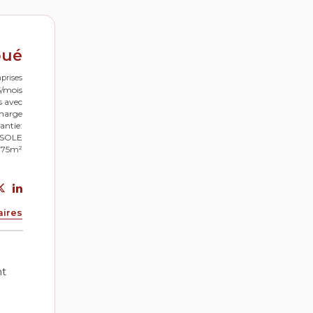
oué
prises
5/mois
s avec
charge
antie:
SSOLE
: 75m²
aires
nt