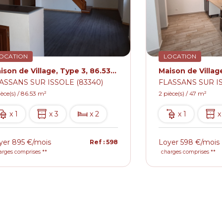
OCATION
LOCATION
Maison de Village, Type 3, 86.53m² Flassans Sur Issole avec Terrasse
ASSANS SUR ISSOLE (83340)
FLASSANS SUR IS
ièce(s) / 86.53 m²
2 pièce(s) / 47 m²
x 1
x 3
x 2
x 1
x
yer 895 €/mois
Loyer 598 €/mois
Ref : 598
arges comprises **
charges comprises **