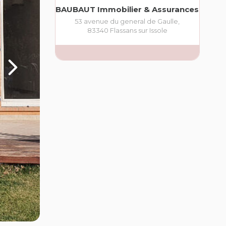
BAUBAUT Immobilier & Assurances
53 avenue du general de Gaulle
,
83340
Flassans sur Issole