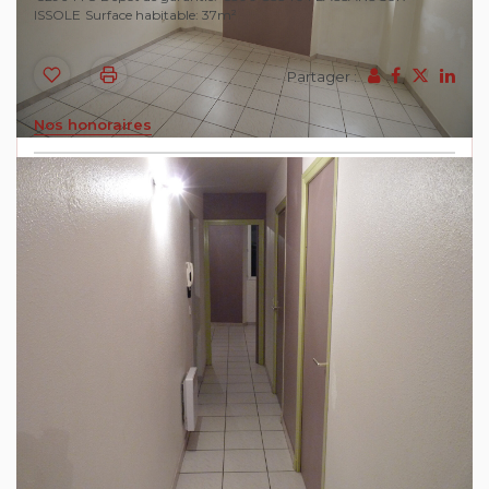
ISSOLE
Surface habitable: 37m²
Partager :
Nos honoraires
A Louer sur FLASSANS SUR ISSOLE
Centre village, appartement T2 avec terrasse au
1er étage.
Cet appartement se compose d'une entrée
desservant une chambre avec placard, une salle
d'eau , un wc séparé. Une pièce à vivre avec coin
cuisine donnant sur une terrasse.
Loyer : 500.00 euros
Charges : 31.00 euros correspondant à : 11.00 de
provision pour la taxe d'ordures ménagères, 10.00
euros pour la provision d'eau et 10.00 euros pour