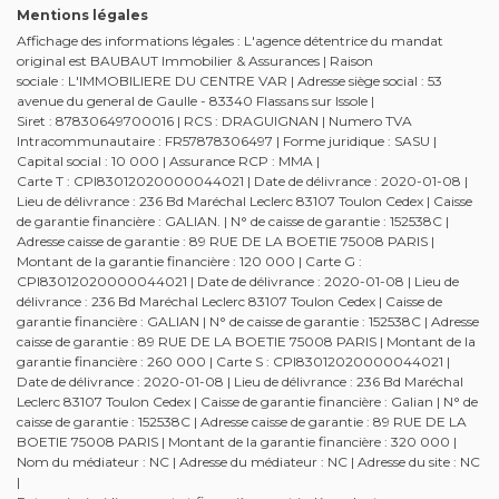
Mentions légales
Affichage des informations légales : L'agence détentrice du mandat
original est BAUBAUT Immobilier & Assurances | Raison
sociale : L'IMMOBILIERE DU CENTRE VAR | Adresse siège social : 53
avenue du general de Gaulle - 83340 Flassans sur Issole |
Siret : 87830649700016 | RCS : DRAGUIGNAN | Numero TVA
Intracommunautaire : FR57878306497 | Forme juridique : SASU |
Capital social : 10 000 | Assurance RCP : MMA |
Carte T : CPI83012020000044021 | Date de délivrance : 2020-01-08 |
Lieu de délivrance : 236 Bd Maréchal Leclerc 83107 Toulon Cedex | Caisse
de garantie financière : GALIAN. | N° de caisse de garantie : 152538C |
Adresse caisse de garantie : 89 RUE DE LA BOETIE 75008 PARIS |
Montant de la garantie financière : 120 000 | Carte G :
CPI83012020000044021 | Date de délivrance : 2020-01-08 | Lieu de
délivrance : 236 Bd Maréchal Leclerc 83107 Toulon Cedex | Caisse de
garantie financière : GALIAN | N° de caisse de garantie : 152538C | Adresse
caisse de garantie : 89 RUE DE LA BOETIE 75008 PARIS | Montant de la
garantie financière : 260 000 | Carte S : CPI83012020000044021 |
Date de délivrance : 2020-01-08 | Lieu de délivrance : 236 Bd Maréchal
Leclerc 83107 Toulon Cedex | Caisse de garantie financière : Galian | N° de
caisse de garantie : 152538C | Adresse caisse de garantie : 89 RUE DE LA
BOETIE 75008 PARIS | Montant de la garantie financière : 320 000 |
Nom du médiateur : NC | Adresse du médiateur : NC | Adresse du site : NC
|