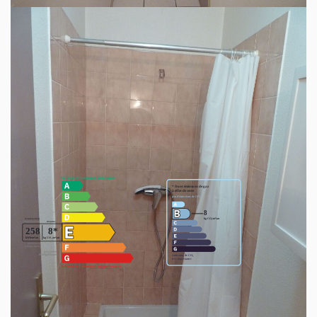
la provision de l'entretien des communs.
Honoraires locataires : 296,00 €
(Loi ALUR Application du décret n° 2014-890 du
1er août 2014)
Honoraires : constitution du dossier, visites, bail et
état des lieux
Contact 04 94 37 31 31
Diagnostics énergétiques
Ce bien est soumis à un diagnostic ERP