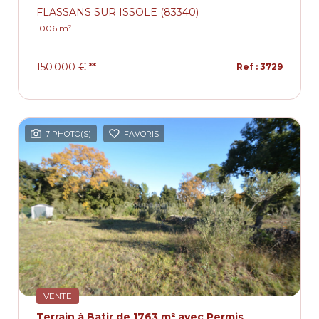
FLASSANS SUR ISSOLE (83340)
1006 m²
150 000 €
**
Ref : 3729
7 PHOTO(S)
FAVORIS
VENTE
Terrain à Batir de 1763 m² avec Permis