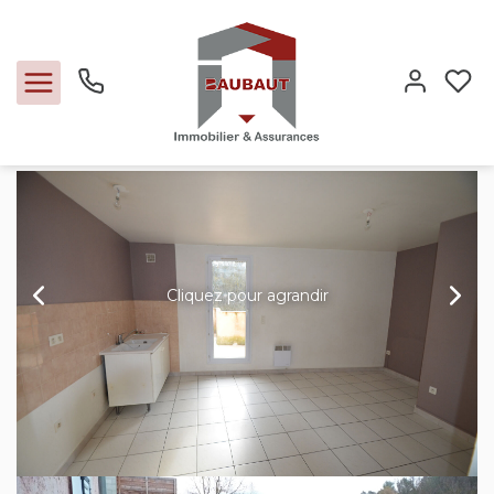
Location appartement 37 m², Flassans sur issole 83340
Var
Accueil
A louer
Ref. : 230
Ventes
Locations
Cliquez pour agrandir
Expertise
Nos métiers
L'agence