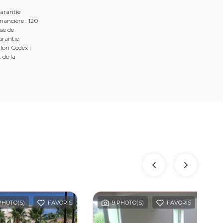
arantie
nancière : 120
se de
arantie
lon Cedex |
 de la
 PHOTO(S)
FAVORIS
9 PHOTO(S)
FAVORIS