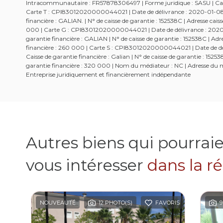
Intracommunautaire : FR57878306497 | Forme juridique : SASU | Capi
Carte T : CPI83012020000044021 | Date de délivrance : 2020-01-08 | 
financière : GALIAN. | N° de caisse de garantie : 152538C | Adresse c
000 | Carte G : CPI83012020000044021 | Date de délivrance : 2020-01
garantie financière : GALIAN | N° de caisse de garantie : 152538C | 
financière : 260 000 | Carte S : CPI83012020000044021 | Date de dél
Caisse de garantie financière : Galian | N° de caisse de garantie : 1
garantie financière : 320 000 | Nom du médiateur : NC | Adresse du mé
Entreprise juridiquement et financièrement indépendante
Autres biens qui pourrai
vous intéresser
dans la r
NOUVEAUTÉ
12 PHOTO(S)
FAVORIS
9