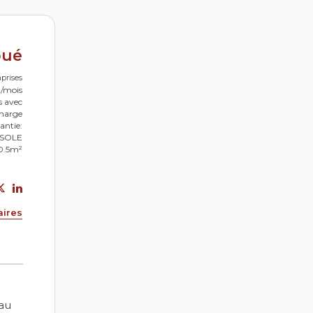
oué
prises
0/mois
s avec
charge
antie:
SSOLE
70.5m²
aires
au