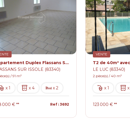
ENTE
VENTE
Appartement Duplex Flassans Sur Issole 4 pièce(s) 91 m2
ASSANS SUR ISSOLE (83340)
LE LUC (83340)
ièce(s) / 91 m²
2 pièce(s) / 40 m²
x 1
x 4
x 2
x 1
x
8 000 €
**
123 000 €
**
Ref : 3692