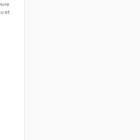
ivre
au et