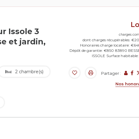
L
r Issole 3
charges com
e et jardin,
dont charges récupérables: €2
Honoraires charge locataire: €6
Dépôt de garantie: €850
83890 BESS
ISSOLE
Surface habitable
2 chambre(s)
Partager :
Nos honor