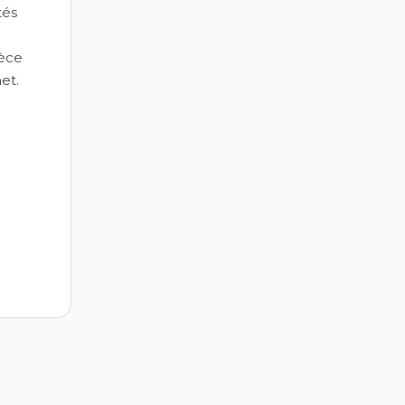
tés
ièce
et.