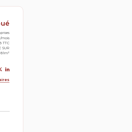
oué
prises
0/mois
48 TTC
E SUR
: 81m²
aires