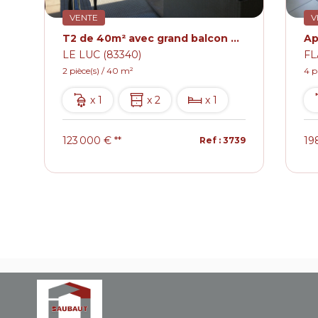
VENTE
V
Issole 4 pièce(s) 91 m2
T2 de 40m² avec grand balcon et 2 places de parking privatives dans une copropriété calme avec piscine
LE LUC (83340)
FL
2 pièce(s) / 40 m²
4 p
x 1
x 2
x 1
123 000 €
**
19
2
Ref : 3739