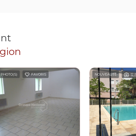
ent
égion
 PHOTO(S)
FAVORIS
NOUVEAUTÉ
12