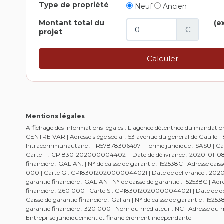
Mentions légales
Affichage des informations légales : L'agence détentrice du mandat
CENTRE VAR | Adresse siège social : 53 avenue du general de Gaulle
Intracommunautaire : FR57878306497 | Forme juridique : SASU | Capi
Carte T : CPI83012020000044021 | Date de délivrance : 2020-01-08 | 
financière : GALIAN. | N° de caisse de garantie : 152538C | Adresse c
000 | Carte G : CPI83012020000044021 | Date de délivrance : 2020-01
garantie financière : GALIAN | N° de caisse de garantie : 152538C | 
financière : 260 000 | Carte S : CPI83012020000044021 | Date de dél
Caisse de garantie financière : Galian | N° de caisse de garantie : 1
garantie financière : 320 000 | Nom du médiateur : NC | Adresse du mé
Entreprise juridiquement et financièrement indépendante