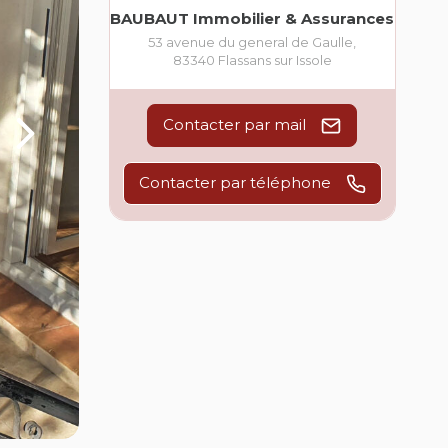
BAUBAUT Immobilier & Assurances
53 avenue du general de Gaulle
,
83340
Flassans sur Issole
Contacter par mail
Contacter par téléphone