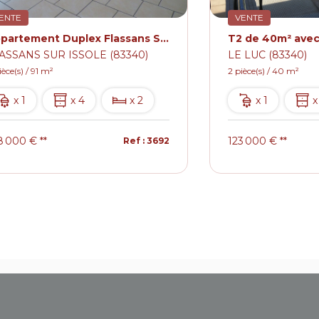
ENTE
VENTE
Appartement Duplex Flassans Sur Issole 4 pièce(s) 91 m2
ASSANS SUR ISSOLE (83340)
LE LUC (83340)
ièce(s) / 91 m²
2 pièce(s) / 40 m²
x 1
x 4
x 2
x 1
x
8 000 €
**
123 000 €
**
Ref : 3692