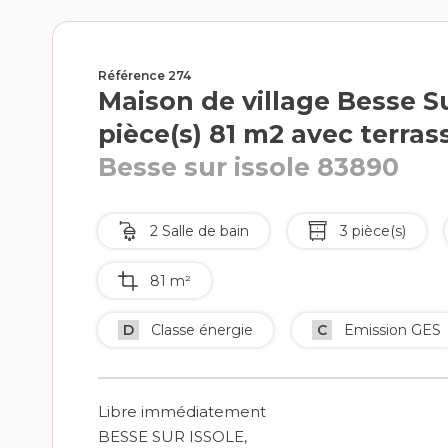
Référence 274
Maison de village Besse Su
pièce(s) 81 m2 avec terrass
Besse sur issole 83890
2 Salle de bain
3 pièce(s)
81 m²
D
Classe énergie
C
Emission GES
Libre immédiatement
BESSE SUR ISSOLE,