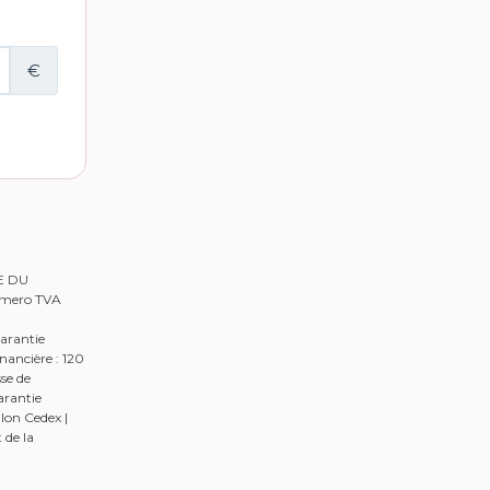
RE DU
Numero TVA
arantie
nancière : 120
se de
arantie
lon Cedex |
 de la