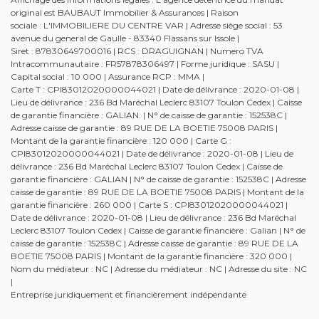
original est BAUBAUT Immobilier & Assurances | Raison
sociale : L'IMMOBILIERE DU CENTRE VAR | Adresse siège social : 53
avenue du general de Gaulle - 83340 Flassans sur Issole |
Siret : 87830649700016 | RCS : DRAGUIGNAN | Numero TVA
Intracommunautaire : FR57878306497 | Forme juridique : SASU |
Capital social : 10 000 | Assurance RCP : MMA |
Carte T : CPI83012020000044021 | Date de délivrance : 2020-01-08 |
Lieu de délivrance : 236 Bd Maréchal Leclerc 83107 Toulon Cedex | Caisse
de garantie financière : GALIAN. | N° de caisse de garantie : 152538C |
Adresse caisse de garantie : 89 RUE DE LA BOETIE 75008 PARIS |
Montant de la garantie financière : 120 000 | Carte G :
CPI83012020000044021 | Date de délivrance : 2020-01-08 | Lieu de
délivrance : 236 Bd Maréchal Leclerc 83107 Toulon Cedex | Caisse de
garantie financière : GALIAN | N° de caisse de garantie : 152538C | Adresse
caisse de garantie : 89 RUE DE LA BOETIE 75008 PARIS | Montant de la
garantie financière : 260 000 | Carte S : CPI83012020000044021 |
Date de délivrance : 2020-01-08 | Lieu de délivrance : 236 Bd Maréchal
Leclerc 83107 Toulon Cedex | Caisse de garantie financière : Galian | N° de
caisse de garantie : 152538C | Adresse caisse de garantie : 89 RUE DE LA
BOETIE 75008 PARIS | Montant de la garantie financière : 320 000 |
Nom du médiateur : NC | Adresse du médiateur : NC | Adresse du site : NC
|
Entreprise juridiquement et financièrement indépendante