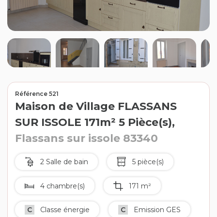
Contact
Extranet
Estimation
Avis clients
Référence 521
Maison de Village FLASSANS
SUR ISSOLE 171m² 5 Pièce(s),
Flassans sur issole 83340
2 Salle de bain
5 pièce(s)
4 chambre(s)
171 m²
C
Classe énergie
C
Emission GES