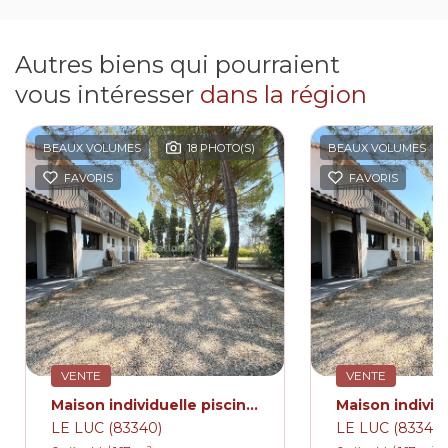
Autres biens qui pourraient
vous intéresser
dans la région
BEAUX VOLUMES
18 PHOTO(S)
BEAUX VOLUMES
FAVORIS
FAVORIS
VENTE
VENTE
Maison individuelle piscine dependance.
LE LUC (83340)
LE LUC (83340)