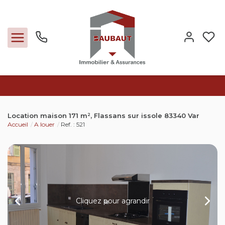
Ventes
Location maison 171 m², Flassans sur issole 83340 Var
Accueil
A louer
Ref. : 521
Locations
Expertise
Nos métiers
Cliquez pour agrandir
L'agence