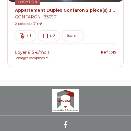
LOCATION
Appartement Duplex Gonfaron 2 pièce(s) 31 m2
GONFARON (83590)
2 pièce(s) / 31 m²
x 1
x 2
x 1
Loyer 615 €/mois
Ref : 515
charges comprises **