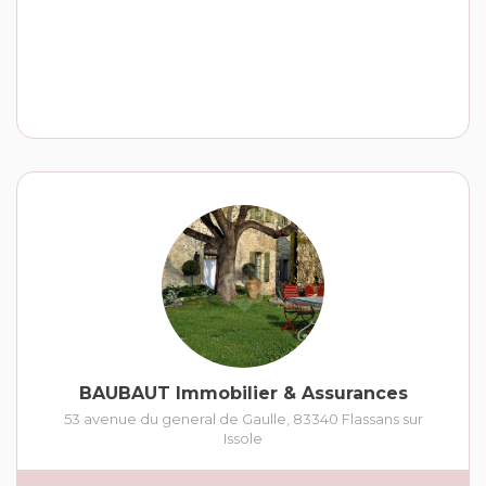
BAUBAUT Immobilier & Assurances
53 avenue du general de Gaulle
,
83340
Flassans sur
Issole