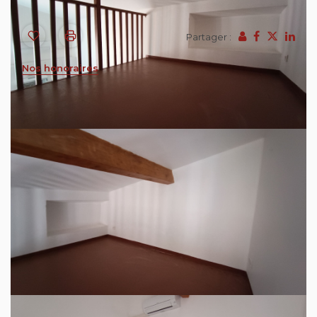
Partager :
Nos honoraires
Besse sur Issole, proche toutes commodités
(parkings, commerces et arrêt de bus) . Cette
maison de village est composée au rez-de-
chaussée d'une entrée desservant, un bureau, une
salle d'eau, une cave.
au 1er étage un coin séjour donnant sur cuisine
ouverte aménagée, une mezzanine pouvant servir
de coin nuit. une chambre avec une salle
d'eau/WC.
En annexe: Une Cave.
Loyer 700.00 euros
Charges : 20.00 euros (correspondant à la