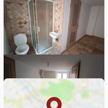
indexées aux années 2021,2022 et 2023 (abonnement
compris).
Ce bien est soumis à un diagnostic ERP
(État des Risques et Pollutions). Pour en
savoir plus, rendez-vous sur
https://www.georisques.gouv.fr/
Découvrez votre futur quartier
Avec votre expert BAUBAUT Immobilier & Assurances