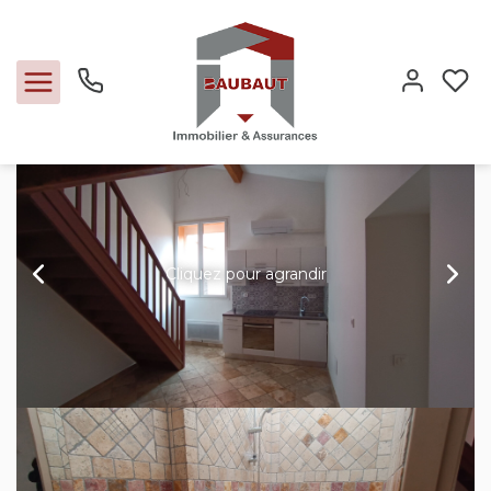
Location maison 45 m², Besse sur issole 83890 Var
Accueil
A louer
Ref. : 533
Ventes
Cliquez pour agrandir
Locations
Expertise
Nos métiers
L'agence