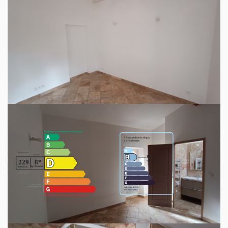
provision de la taxe d'ordures ménagères).
Honoraires locataires : 364,00 €
(Loi ALUR Application du décret n° 2014-890 du
1er août 2014)
Honoraires : constitution du dossier, visites, bail et
état des lieux
Contact 04 94 37 31 31
Diagnostics énergétiques
Montant estimé des dépenses annuelles d'énergie
pour un usage standard entre 1220€ et 1690€.