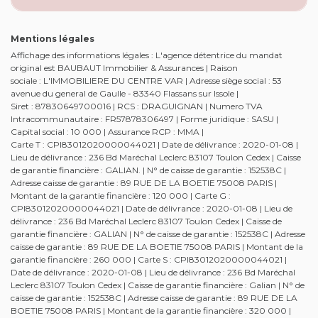
Mentions légales
Affichage des informations légales : L'agence détentrice du mandat
original est BAUBAUT Immobilier & Assurances | Raison
sociale : L'IMMOBILIERE DU CENTRE VAR | Adresse siège social : 53
avenue du general de Gaulle - 83340 Flassans sur Issole |
Siret : 87830649700016 | RCS : DRAGUIGNAN | Numero TVA
Intracommunautaire : FR57878306497 | Forme juridique : SASU |
Capital social : 10 000 | Assurance RCP : MMA |
Carte T : CPI83012020000044021 | Date de délivrance : 2020-01-08 |
Lieu de délivrance : 236 Bd Maréchal Leclerc 83107 Toulon Cedex | Caisse
de garantie financière : GALIAN. | N° de caisse de garantie : 152538C |
Adresse caisse de garantie : 89 RUE DE LA BOETIE 75008 PARIS |
Montant de la garantie financière : 120 000 | Carte G :
CPI83012020000044021 | Date de délivrance : 2020-01-08 | Lieu de
délivrance : 236 Bd Maréchal Leclerc 83107 Toulon Cedex | Caisse de
garantie financière : GALIAN | N° de caisse de garantie : 152538C | Adresse
caisse de garantie : 89 RUE DE LA BOETIE 75008 PARIS | Montant de la
garantie financière : 260 000 | Carte S : CPI83012020000044021 |
Date de délivrance : 2020-01-08 | Lieu de délivrance : 236 Bd Maréchal
Leclerc 83107 Toulon Cedex | Caisse de garantie financière : Galian | N° de
caisse de garantie : 152538C | Adresse caisse de garantie : 89 RUE DE LA
BOETIE 75008 PARIS | Montant de la garantie financière : 320 000 |