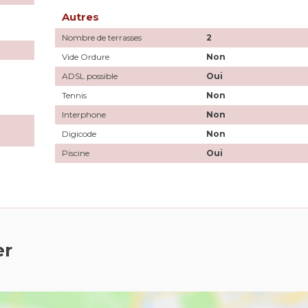
Autres
Nombre de terrasses
2
Vide Ordure
Non
ADSL possible
Oui
Tennis
Non
Interphone
Non
Digicode
Non
Piscine
Oui
er