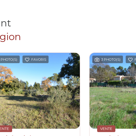
ent
égion
 PHOTO(S)
FAVORIS
3 PHOTO(S)
ENTE
VENTE