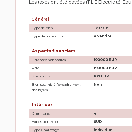
Les taxes ont été payées (T.L.E,Électricité, E
Général
Type de bien
Terrain
Type de transaction
A vendre
Aspects financiers
Prix hors honoraires
190000 EUR
Prix
190000 EUR
Prix au m2
107 EUR
Bien soumis à l'encadrement
Non
des loyers
Intérieur
Chambres
4
Exposition Séjour
SUD
Type Chauffage
Individuel