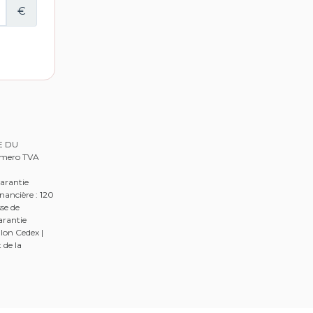
RE DU
Numero TVA
arantie
nancière : 120
se de
arantie
lon Cedex |
 de la