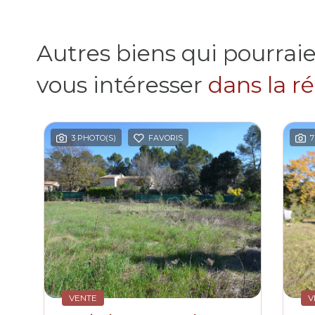
Autres biens qui pourrai
vous intéresser
dans la r
3 PHOTO(S)
FAVORIS
7
VENTE
V