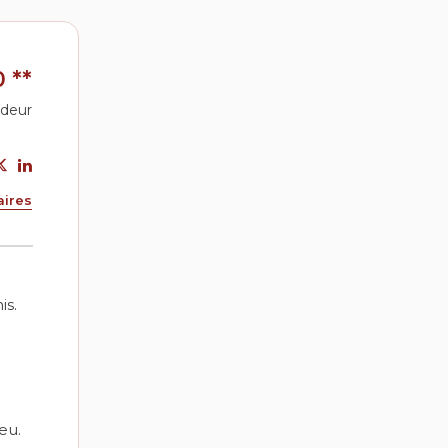
0
**
ndeur
aires
is.
eu.