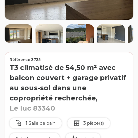
Contact
Extranet
Estimation
Avis clients
Référence 3735
T3 climatisé de 54,50 m² avec
balcon couvert + garage privatif
au sous-sol dans une
copropriété recherchée,
Le luc 83340
1 Salle de bain
3 pièce(s)