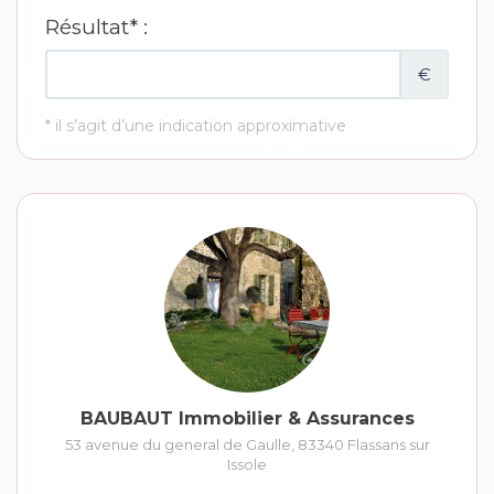
BAUBAUT Immobilier & Assurances
53 avenue du general de Gaulle
,
83340
Flassans sur
Issole