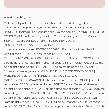
Mentions légales
Ce bien fait partie d'une copropriété de 145 lots.Affichage des
informations légales : L'agence détentrice du mandat original est
BAUBAUT Immobilier & Assurances | Raison sociale : L'IMMOBILIERE DU
CENTRE VAR | Adresse siège social : 53 avenue du general de Gaulle -
83340 Flassans sur Issole | Siret : 87830649700016 |
RCS : DRAGUIGNAN | Numero TVA
Intracommunautaire : FR57878306497 | Forme juridique : SASU |
Capital social : 10 000 | Assurance RCP : MMA |
Carte T : CPI83012020000044021 | Date de délivrance : 2020-01-08 |
Lieu de délivrance : 236 Bd Maréchal Leclerc 83107 Toulon Cedex | Caisse
de garantie financière : GALIAN. | N° de caisse de garantie : 152538C |
Adresse caisse de garantie : 89 RUE DE LA BOETIE 75008 PARIS |
Montant de la garantie financière : 120 000 | Carte G :
CPI83012020000044021 | Date de délivrance : 2020-01-08 | Lieu de
délivrance : 236 Bd Maréchal Leclerc 83107 Toulon Cedex | Caisse de
garantie financière : GALIAN | N° de caisse de garantie : 152538C | Adresse
caisse de garantie : 89 RUE DE LA BOETIE 75008 PARIS | Montant de la
garantie financière : 260 000 | Carte S : CPI83012020000044021 |
Date de délivrance : 2020-01-08 | Lieu de délivrance : 236 Bd Maréchal
Leclerc 83107 Toulon Cedex | Caisse de garantie financière : Galian | N° de