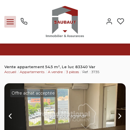
Ventes
Vente appartement 54.5 m², Le luc 83340 Var
Accueil
Appartements
A vendre
3 pièces
Ref. : 3735
Locations
Expertise
Offre achat acceptée
Nos métiers
Cliquez pour agrandir
L'agence