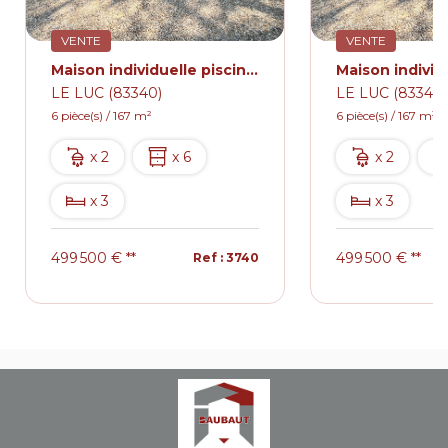
VENTE
VENTE
Maison individuelle piscine dependance.
LE LUC (83340)
LE LUC (83340)
6 pièce(s) / 167 m²
6 pièce(s) / 167 m²
x 2
x 6
x 2
x 3
x 3
499 500 €
**
499 500 €
**
Ref : 3740