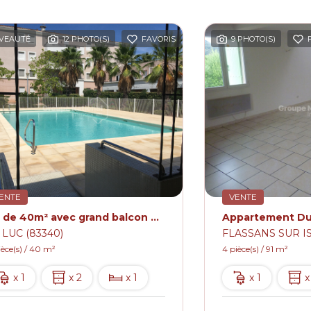
VEAUTÉ
12 PHOTO(S)
FAVORIS
9 PHOTO(S)
ENTE
VENTE
T2 de 40m² avec grand balcon et 2 places de parking privatives dans une copropriété calme avec piscine
 LUC (83340)
FLASSANS SUR IS
ièce(s) / 40 m²
4 pièce(s) / 91 m²
x 1
x 2
x 1
x 1
x