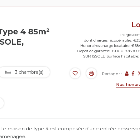
L
 Type 4 85m²
charges com
SSOLE,
dont charges récupérables: €3
Honoraires charge locataire: €6
Dépôt de garantie: €1 100
83890 
SUR ISSOLE
Surface habitable
3 chambre(s)
Partager :
Nos honor
Cette maison de type 4 est composée d'une entrée desserva
e aménagée.