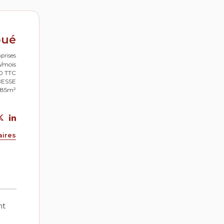
oué
prises
5/mois
80 TTC
BESSE
: 85m²
aires
nt