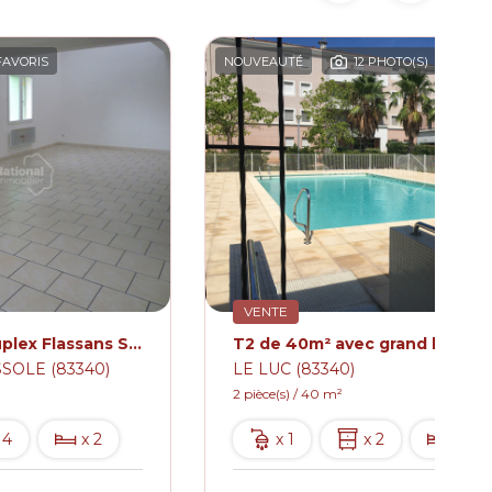
FAVORIS
NOUVEAUTÉ
12 PHOTO(S)
F
VENTE
Appartement Duplex Flassans Sur Issole 4 pièce(s) 91 m2
SOLE (83340)
LE LUC (83340)
2 pièce(s) / 40 m²
 4
x 2
x 1
x 2
x 1