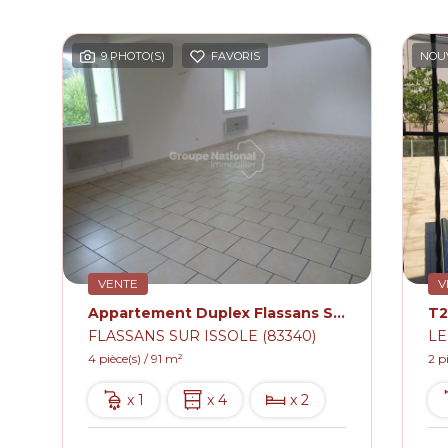
RIS
9 PHOTO(S)
FAVORIS
NOU
VENTE
V
Appartement Duplex Flassans Sur Issole 4 pièce(s) 91 m2
FLASSANS SUR ISSOLE (83340)
LE
4 pièce(s) / 91 m²
2 p
x 1
x 4
x 2