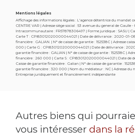
Mentions légales
Affichage des informations légales : L'agence détentrice du mandat
CENTRE VAR | Adresse siège social : 53 avenue du general de Gaulle
Intracommunautaire : FR57878306497 | Forme juridique : SASU | Capi
Carte T : CPI83012020000044021 | Date de délivrance : 2020-01-08 | 
financière : GALIAN. | N° de caisse de garantie : 152538C | Adresse c
000 | Carte G : CPI83012020000044021 | Date de délivrance : 2020-01
garantie financière : GALIAN | N° de caisse de garantie : 152538C | 
financière : 260 000 | Carte S : CPI83012020000044021 | Date de dél
Caisse de garantie financière : Galian | N° de caisse de garantie : 1
garantie financière : 320 000 | Nom du médiateur : NC | Adresse du mé
Entreprise juridiquement et financièrement indépendante
Autres biens qui pourrai
vous intéresser
dans la r