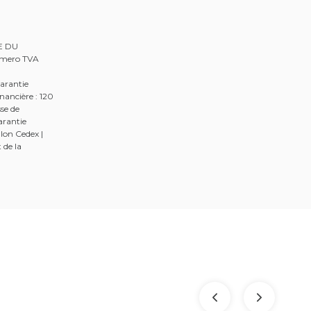
RE DU
Numero TVA
arantie
nancière : 120
se de
arantie
lon Cedex |
 de la