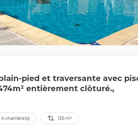
lain-pied et traversante avec pisc
5474m² entièrement clôturé.,
4 chambre(s)
136 m²