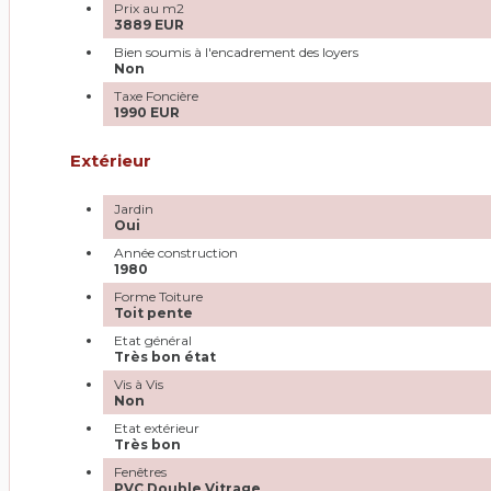
Prix au m2
3889 EUR
Bien soumis à l'encadrement des loyers
Non
Taxe Foncière
1990 EUR
Extérieur
Jardin
Oui
Année construction
1980
Forme Toiture
Toit pente
Etat général
Très bon état
Vis à Vis
Non
Etat extérieur
Très bon
Fenêtres
PVC Double Vitrage