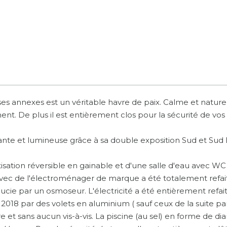
t ses annexes est un véritable havre de paix. Calme et nat
grément. De plus il est entièrement clos pour la sécurité de v
sante et lumineuse grâce à sa double exposition Sud et Sud 
ation réversible en gainable et d'une salle d'eau avec WC e
ec de l'électroménager de marque a été totalement refaite 
ucie par un osmoseur. L'électricité a été entièrement refai
2018 par des volets en aluminium ( sauf ceux de la suite par
ure et sans aucun vis-à-vis. La piscine (au sel) en forme de