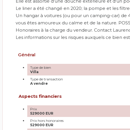
Elle est assortie d'une douche extérieure et d'un p
Le liner a été changé en 2020; la pompe et les filtre
Un hangar à voitures (ou pour un camping-car) de 40
vous êtes amoureux du calme et de la nature. POSS
Honoraires à la charge du vendeur. Contact Lauren
Les informations sur les risques auxquels ce bien es
Général
Type de bien
Villa
Type de transaction
A vendre
Aspects financiers
Prix
529000 EUR
Prix hors honoraires
529000 EUR