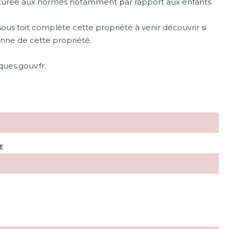
 clôturée aux normes notamment par rapport aux enfants.
us toit complète cette propriété à venir découvrir si
nne de cette propriété.
ques.gouv.fr.
E