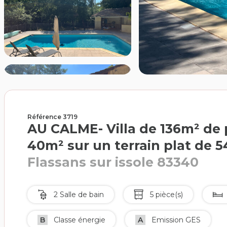
Référence 3719
AU CALME- Villa de 136m² de p
40m² sur un terrain plat de 
Flassans sur issole 83340
2 Salle de bain
5 pièce(s)
B
Classe énergie
A
Emission GES