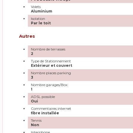
Volets
Aluminium
Isolation
Par le toit
Autres
Nombre de terrasses
2
Type de Stationnement
Extérieur et couvert
Nombre places parking
3
Nombre garages/Box
1
ADSL possible
Oui
Commentaires internet
fibre installée
Tennis
Non
Interphone