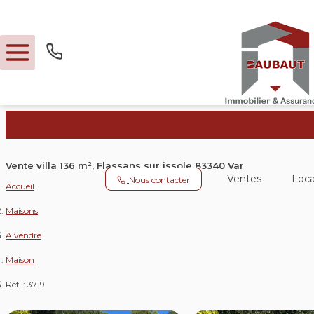
Ventes
Vente villa 136 m², Flassans sur issole 83340 Var
Ventes
Loca
Nous contacter
Locations
Accueil
Maisons
Expertise
A vendre
Maison
Nos métiers
Ref. : 3719