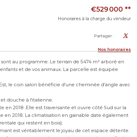
€529 000
**
Honoraires à la charge du vendeur
Partager :
Nos honoraires
ure sont au programme. Le terrain de 5474 m² arboré en
os enfants et de vos animaux. La parcelle est équipée
Est, le coin salon bénéficie d'une cheminée d'angle avec
t douche à l'italienne.
en 2018 .Elle est traversante et ouvre côté Sud sur la
te en 2018. La climatisation en gainable date également
entale qui restent en bois).
 diamant est véritablement le joyau de cet espace détente.