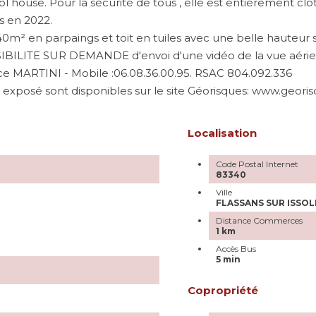
ool house. Pour la sécurité de tous , elle est entièrement
s en 2022.
m² en parpaings et toit en tuiles avec une belle hauteur so
IBILITE SUR DEMANDE d'envoi d'une vidéo de la vue aérie
ce MARTINI - Mobile :06.08.36.00.95. RSAC 804.092.336
t exposé sont disponibles sur le site Géorisques: www.georis
Localisation
Code Postal Internet
83340
Ville
FLASSANS SUR ISSOL
Distance Commerces
1 km
Accès Bus
5 min
Copropriété