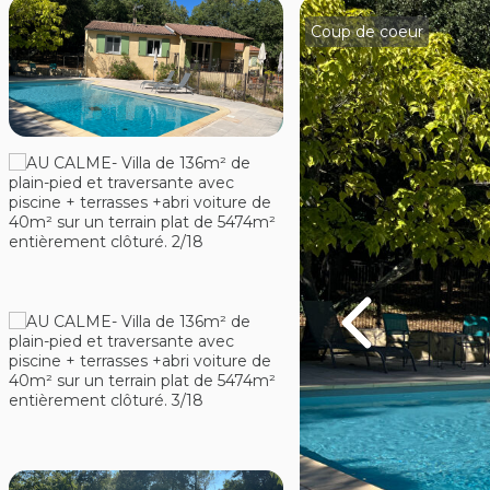
L'agence
Coup de coeur
Contact
Extranet
Estimation
Avis clients