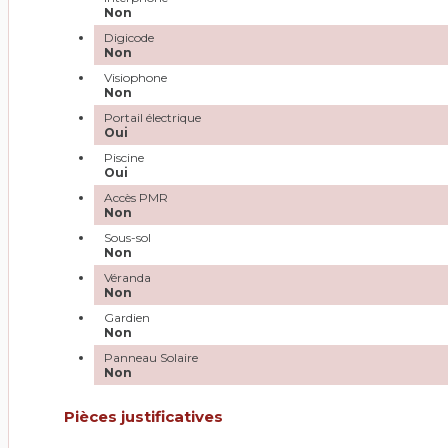
Non
Digicode
Non
Visiophone
Non
Portail électrique
Oui
Piscine
Oui
Accès PMR
Non
Sous-sol
Non
Véranda
Non
Gardien
Non
Panneau Solaire
Non
Pièces justificatives