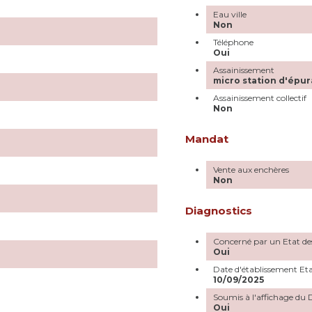
Eau ville
Non
Téléphone
Oui
Assainissement
micro station d'épur
Assainissement collectif
Non
Mandat
Vente aux enchères
Non
Diagnostics
Concerné par un Etat des
Oui
Date d'établissement Eta
10/09/2025
Soumis à l'affichage du
Oui