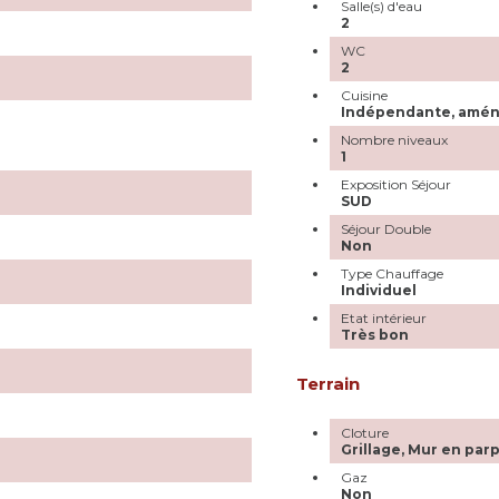
Salle(s) d'eau
2
WC
2
Cuisine
Indépendante, amén
Nombre niveaux
1
Exposition Séjour
SUD
Séjour Double
Non
Type Chauffage
Individuel
Etat intérieur
Très bon
Terrain
Cloture
Grillage, Mur en par
Gaz
Non