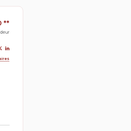
0
**
ndeur
aires