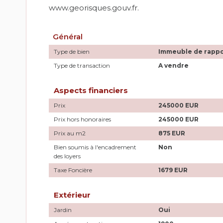
www.georisques.gouv.fr.
Général
Type de bien
Immeuble de rappo
Type de transaction
A vendre
Aspects financiers
Prix
245000 EUR
Prix hors honoraires
245000 EUR
Prix au m2
875 EUR
Bien soumis à l'encadrement
Non
des loyers
Taxe Foncière
1679 EUR
Extérieur
Jardin
Oui