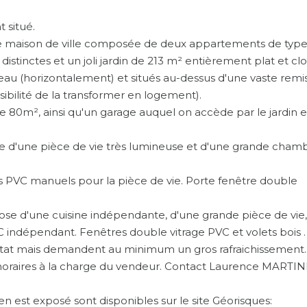
 situé.
ble maison de ville composée de deux appartements de type
stinctes et un joli jardin de 213 m² entièrement plat et clo
u (horizontalement) et situés au-dessus d'une vaste remi
bilité de la transformer en logement).
80m², ainsi qu'un garage auquel on accède par le jardin e
d'une pièce de vie très lumineuse et d'une grande cham
s PVC manuels pour la pièce de vie. Porte fenêtre double
 d'une cuisine indépendante, d'une grande pièce de vie,
 indépendant. Fenêtres double vitrage PVC et volets bois .
état mais demandent au minimum un gros rafraichissement.
raires à la charge du vendeur. Contact Laurence MARTIN
en est exposé sont disponibles sur le site Géorisques: