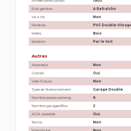
Année construction
1900
Etat général
A Rafraîchir
Vis à Vis
Non
Fenêtres
PVC Double Vitrag
Volets
Bois
Isolation
Par le toit
Autres
Ascenseur
Non
Grenier
Oui
Vide Ordure
Non
Type de Stationnement
Garage Double
Nombre places parking
6
Nombre garages/Box
2
ADSL possible
Oui
Tennis
Non
Interphone
Non