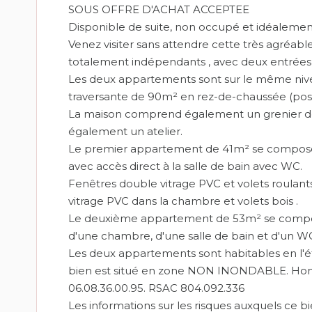
SOUS OFFRE D'ACHAT ACCEPTEE
Disponible de suite, non occupé et idéalement
Venez visiter sans attendre cette très agréa
totalement indépendants , avec deux entrées di
Les deux appartements sont sur le même nivea
traversante de 90m² en rez-de-chaussée (possi
La maison comprend également un grenier de 
également un atelier.
Le premier appartement de 41m² se compose 
avec accès direct à la salle de bain avec WC.
Fenêtres double vitrage PVC et volets roulant
vitrage PVC dans la chambre et volets bois .
Le deuxième appartement de 53m² se compose
d'une chambre, d'une salle de bain et d'un WC
Les deux appartements sont habitables en l'
bien est situé en zone NON INONDABLE. Hono
06.08.36.00.95. RSAC 804.092.336
Les informations sur les risques auxquels ce bi