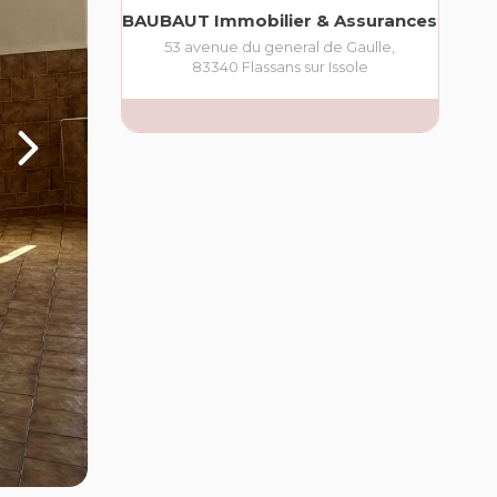
BAUBAUT Immobilier & Assurances
53 avenue du general de Gaulle
,
83340
Flassans sur Issole