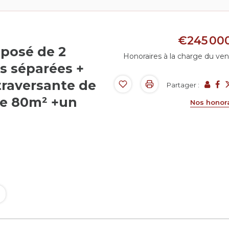
€245 00
posé de 2
Honoraires à la charge du ve
s séparées +
traversante de
Partager :
de 80m² +un
Nos honor