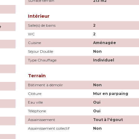
Surface terrain
213 m2
Intérieur
Salle(s) de bains
2
e
WC
2
Cuisine
Aménagée
Séjour Double
Non
Type Chauffage
Individuel
Terrain
Bâtiment à démolir
Non
Cloture
Mur en parpaing
Eau ville
Oui
Téléphone
Oui
Assainissement
Tout à l'égout
Assainissement collectif
Non