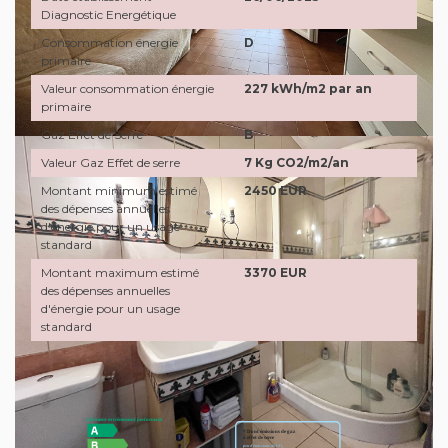
Diagnostic Energétique
Consommation énergie
D
primaire
Valeur consommation énergie
227 kWh/m2 par an
primaire
Gaz Effet de Serre
B
Valeur Gaz Effet de serre
7 Kg CO2/m2/an
Montant minimum estimé
2450 EUR
des dépenses annuelles
d'énergie pour un usage
standard
Montant maximum estimé
3370 EUR
des dépenses annuelles
d'énergie pour un usage
standard
Diagnostics énergétiques