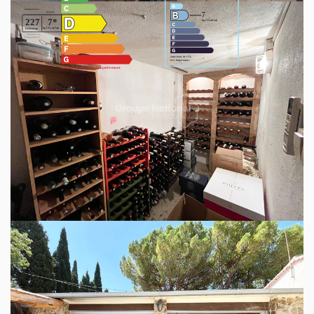
Montant estimé des dépenses annuelles d'énergie
pour un usage standard entre 2450€ et 3370€.
indexées aux années 2021,2022 et 2023 (abonnement
compris).
Ce bien est soumis à un diagnostic ERP
(État des Risques et Pollutions). Pour en
savoir plus, rendez-vous sur
https://www.georisques.gouv.fr/
Découvrez votre futur quartier