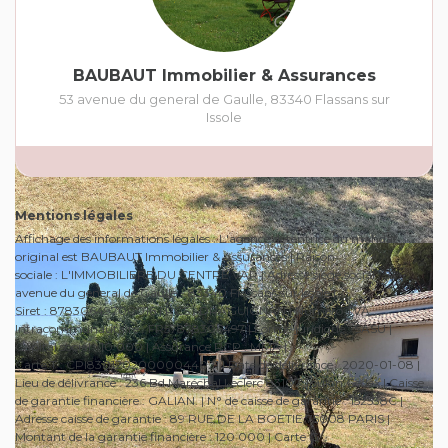
BAUBAUT Immobilier & Assurances
53 avenue du general de Gaulle
,
83340
Flassans sur
Issole
Mentions légales
Affichage des informations légales : L'agence détentrice du mandat
original est BAUBAUT Immobilier & Assurances | Raison
sociale : L'IMMOBILIERE DU CENTRE VAR | Adresse siège social : 53
avenue du general de Gaulle - 83340 Flassans sur Issole |
Siret : 87830649700016 | RCS : DRAGUIGNAN | Numero TVA
Intracommunautaire : FR57878306497 | Forme juridique : SASU |
Capital social : 10 000 | Assurance RCP : MMA |
Carte T : CPI83012020000044021 | Date de délivrance : 2020-01-08 |
Lieu de délivrance : 236 Bd Maréchal Leclerc 83107 Toulon Cedex | Caisse
de garantie financière : GALIAN. | N° de caisse de garantie : 152538C |
Adresse caisse de garantie : 89 RUE DE LA BOETIE 75008 PARIS |
Montant de la garantie financière : 120 000 | Carte G :