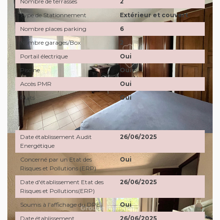
Nombre de terrasses
2
Type de Stationnement
Extérieur et couvert
Nombre places parking
6
Nombre garages/Box
2
Portail électrique
Oui
Piscine
Oui
Accès PMR
Oui
Puits
Oui
Diagnostics
Date établissement Audit
26/06/2025
Energétique
Concerné par un Etat des
Oui
Risques et Pollutions (ERP)
Date d'établissement Etat des
26/06/2025
Risques et Pollutions(ERP)
Soumis à l'affichage du DPE
Oui
Date établissement
26/06/2025