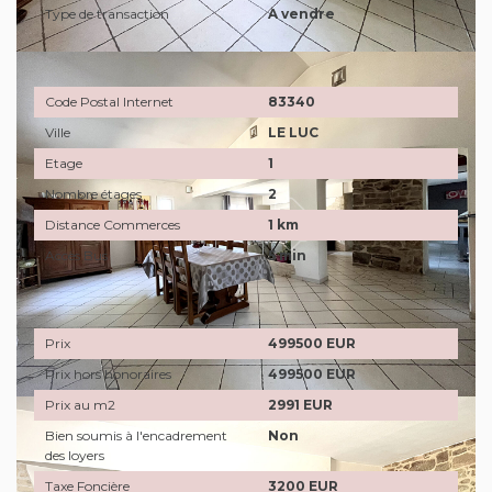
Type de transaction
A vendre
Localisation
Code Postal Internet
83340
Ville
LE LUC
Etage
1
Nombre étages
2
Distance Commerces
1 km
Accès Bus
5 min
Aspects financiers
Prix
499500 EUR
Prix hors honoraires
499500 EUR
Prix au m2
2991 EUR
Bien soumis à l'encadrement
Non
des loyers
Taxe Foncière
3200 EUR