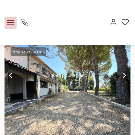
Vente maison 167 m², Le luc 83340 Var
Accueil
Maisons
A vendre
Maison
Ref. : 3740
Beaux volumes
Ventes
Cliquez pour agrandir
Locations
Expertise
Nos métiers
L'agence