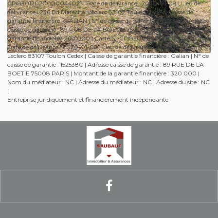
CPI83012020000044021 | Date de délivrance : 2020-01-08 | Lieu de
délivrance : 236 Bd Maréchal Leclerc 83107 Toulon Cedex | Caisse de
garantie financière : GALIAN | N° de caisse de garantie : 152538C | Adresse
caisse de garantie : 89 RUE DE LA BOETIE 75008 PARIS | Montant de la
garantie financière : 260 000 | Carte S : CPI83012020000044021 |
Date de délivrance : 2020-01-08 | Lieu de délivrance : 236 Bd Maréchal
Leclerc 83107 Toulon Cedex | Caisse de garantie financière : Galian | N° de
caisse de garantie : 152538C | Adresse caisse de garantie : 89 RUE DE LA
BOETIE 75008 PARIS | Montant de la garantie financière : 320 000 |
Nom du médiateur : NC | Adresse du médiateur : NC | Adresse du site : NC
|
Entreprise juridiquement et financièrement indépendante