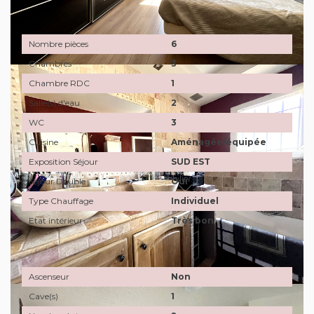
Intérieur
Nombre pièces
6
Chambres
3
Chambre RDC
1
Salle(s) d'eau
2
WC
3
Cuisine
Aménagée/équipée
Exposition Séjour
SUD EST
Séjour Double
Oui
Type Chauffage
Individuel
Etat intérieur
Très bon
Autres
Ascenseur
Non
Cave(s)
1