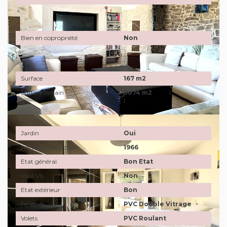
Copropriété
Bien en copropriété
Non
Surfaces
Surface
167 m2
Surface terrain
3074 m2
Extérieur
Jardin
Oui
Année construction
1966
Etat général
Bon Etat
Vis à Vis
Non
Etat extérieur
Bon
Fenêtres
PVC Double Vitrage
Volets
PVC Roulant