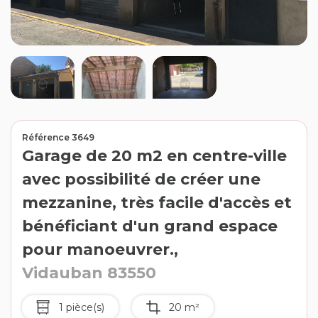
Contact
Extranet
Estimation
Avis clients
Référence 3649
Garage de 20 m2 en centre-ville
avec possibilité de créer une
mezzanine, très facile d'accès et
bénéficiant d'un grand espace
pour manoeuvrer.,
Vidauban 83550
1 pièce(s)
20 m²