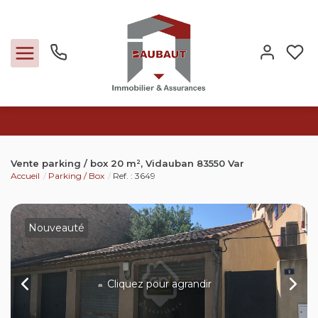
Ventes
Vente parking / box 20 m², Vidauban 83550 Var
Accueil
Parking / Box
Ref. : 3649
Locations
Expertise
Nouveauté
Nos métiers
Cliquez pour agrandir
L'agence