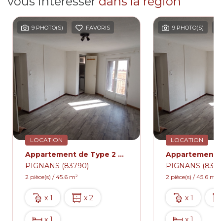
vous intéresser
dans la région
9 PHOTO(S)
FAVORIS
9 PHOTO(S)
LOCATION
LOCATION
Appartement de Type 2 avec balcon centre du village de PIGNANS 510€
PIGNANS (83790)
PIGNANS (8379
2 pièce(s) / 45.6 m²
2 pièce(s) / 45.6 m²
x 1
x 2
x 1
x 1
x 1