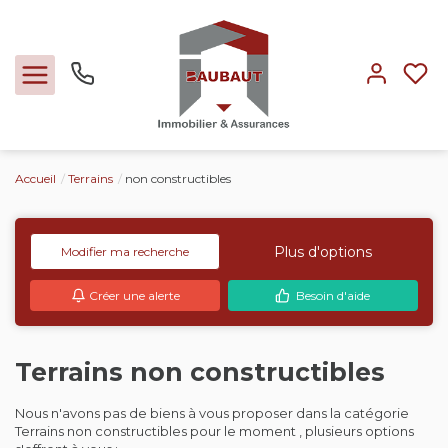
Accueil
Terrains
non constructibles
Ventes
Locations
Plus d'options
Modifier ma recherche
Créer une alerte
Besoin d'aide
Expertise
Nos métiers
Terrains non constructibles
L'agence
Nous n'avons pas de biens à vous proposer dans la catégorie
Terrains non constructibles pour le moment , plusieurs options