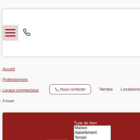
Accueil
Ventes
Professionnels
Ventes
Location
Nous contacter
Locaux commerciaux
Locations
A louer
Expertise
Type de bien
Nos métiers
Type de transaction