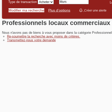
L
L'agence
Modifier ma recherche
Plus d'options
Créer une aler
Contact
Professionnels locaux commerci
Nous n'avons pas de biens à vous proposer dans la catégorie Profess
Extranet
Re-soumettre la recherche avec moins de critères.
Transmettez-nous votre demande
Estimation
Avis clients