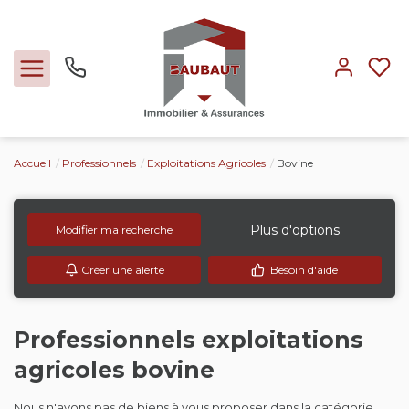
Accueil
Professionnels
Exploitations Agricoles
Bovine
Ventes
Locations
Plus d'options
Modifier ma recherche
Créer une alerte
Besoin d'aide
Expertise
Nos métiers
Professionnels exploitations
agricoles bovine
L'agence
Nous n'avons pas de biens à vous proposer dans la catégorie