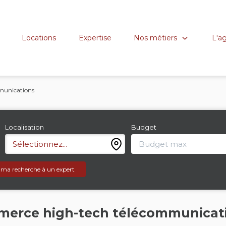
Nos métiers
L'a
Locations
Expertise
munications
Localisation
Budget
Sélectionnez...
 ma recherche à un expert
mmerce high-tech télécommunicat