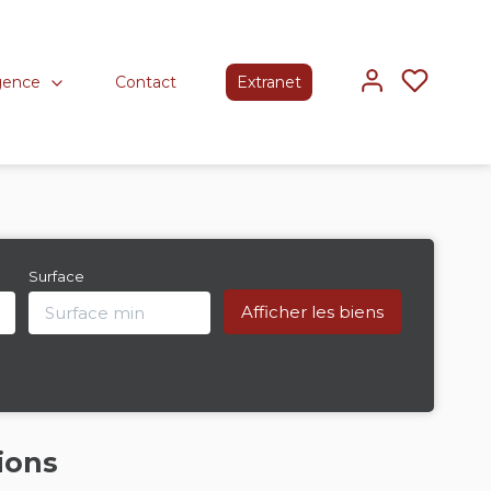
gence
Contact
Extranet
Surface
ions