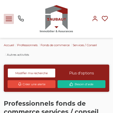
Accueil
Professionnels
Fonds de commerce
Services / Conseil
Ventes
Autres activités
Locations
Plus d'options
Modifier ma recherche
Expertise
Créer une alerte
Besoin d'aide
Nos métiers
Professionnels fonds de
L'agence
commerce services / conseil