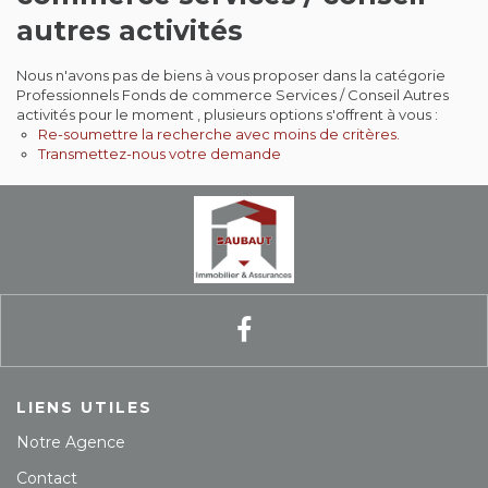
Contact
autres activités
Extranet
Nous n'avons pas de biens à vous proposer dans la catégorie
Professionnels Fonds de commerce Services / Conseil Autres
activités pour le moment , plusieurs options s'offrent à vous :
Estimation
Re-soumettre la recherche avec moins de critères.
Transmettez-nous votre demande
Avis clients
LIENS UTILES
Notre Agence
Contact