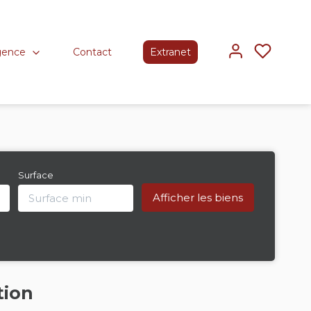
gence
Contact
Extranet
Surface
tion