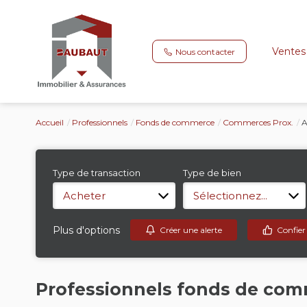
Ventes
Nous contacter
Accueil
Professionnels
Fonds de commerce
Commerces Prox.
A
Type de transaction
Type de bien
Acheter
Sélectionnez...
Plus d'options
Créer une alerte
Confier
Professionnels fonds de com