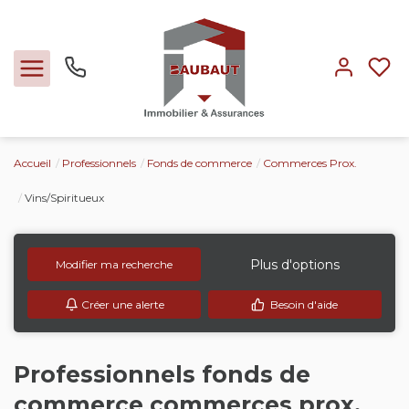
Accueil
Professionnels
Fonds de commerce
Commerces Prox.
Ventes
Vins/Spiritueux
Locations
Plus d'options
Modifier ma recherche
Expertise
Créer une alerte
Besoin d'aide
Nos métiers
Professionnels fonds de
L'agence
commerce commerces prox.