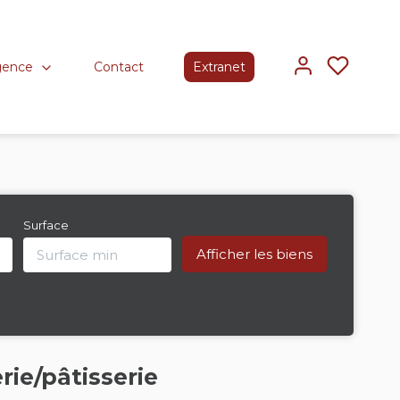
gence
Contact
Extranet
Surface
ie/pâtisserie