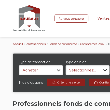
Ventes
Nous contacter
Accueil
Professionnels
Fonds de commerce
Commerces Prox.
B
Type de transaction
Type de bien
Acheter
Sélectionnez...
Plus d'options
Créer une alerte
Confier
Professionnels fonds de com