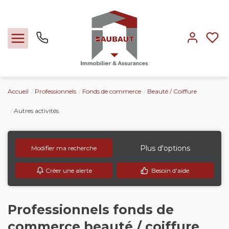
Accueil
Professionnels
Fonds de commerce
Beauté / Coiffure
Ventes
Autres activités
Locations
Plus d'options
Modifier ma recherche
Expertise
Créer une alerte
Besoin d'aide
Nos métiers
Professionnels fonds de
L'agence
commerce beauté / coiffure