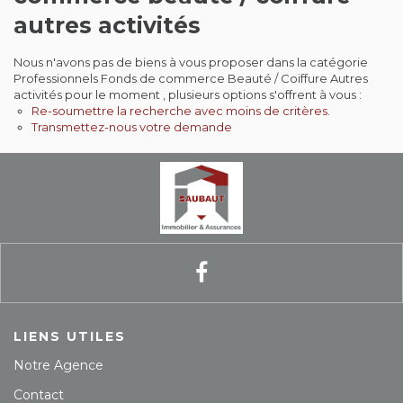
autres activités
Contact
Nous n'avons pas de biens à vous proposer dans la catégorie
Extranet
Professionnels Fonds de commerce Beauté / Coiffure Autres
activités pour le moment , plusieurs options s'offrent à vous :
Re-soumettre la recherche avec moins de critères.
Estimation
Transmettez-nous votre demande
Avis clients
LIENS UTILES
Notre Agence
Contact