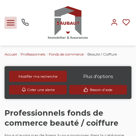
Accueil
Professionnels
Fonds de commerce
Beauté / Coiffure
Ventes
Locations
Plus d'options
Modifier ma recherche
Créer une alerte
Besoin d'aide
Expertise
Nos métiers
Professionnels fonds de
commerce beauté / coiffure
L'agence
Nous n'avons pas de biens à vous proposer dans la catégorie