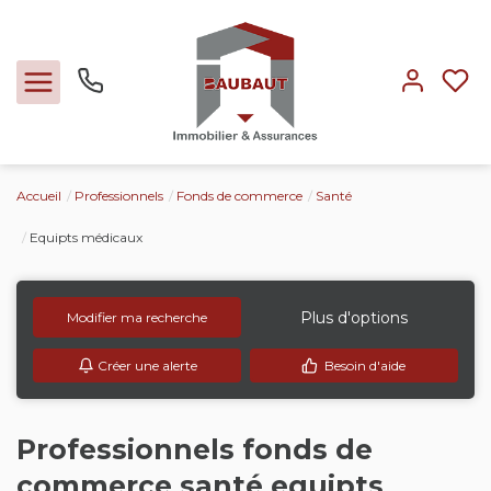
Accueil
Professionnels
Fonds de commerce
Santé
Ventes
Equipts médicaux
Locations
Plus d'options
Modifier ma recherche
Expertise
Créer une alerte
Besoin d'aide
Nos métiers
Professionnels fonds de
L'agence
commerce santé equipts