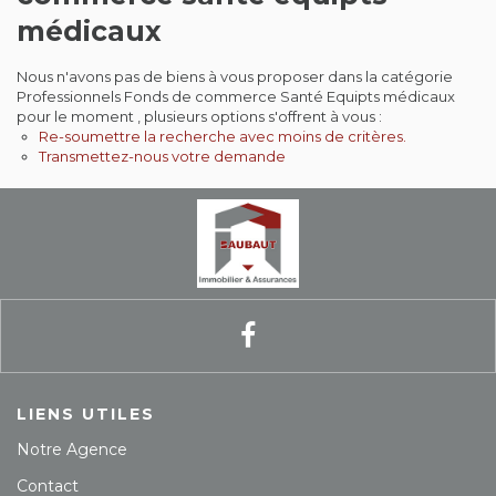
médicaux
Contact
Nous n'avons pas de biens à vous proposer dans la catégorie
Extranet
Professionnels Fonds de commerce Santé Equipts médicaux
pour le moment , plusieurs options s'offrent à vous :
Re-soumettre la recherche avec moins de critères.
Estimation
Transmettez-nous votre demande
Avis clients
LIENS UTILES
Notre Agence
Contact