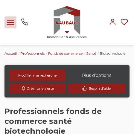
Accueil
Professionnels
Fonds de commerce
Santé
Biotechnologie
Ventes
Locations
Plus d'options
Modifier ma recherche
Créer une alerte
Besoin d'aide
Expertise
Nos métiers
Professionnels fonds de
commerce santé
L'agence
biotechnologie