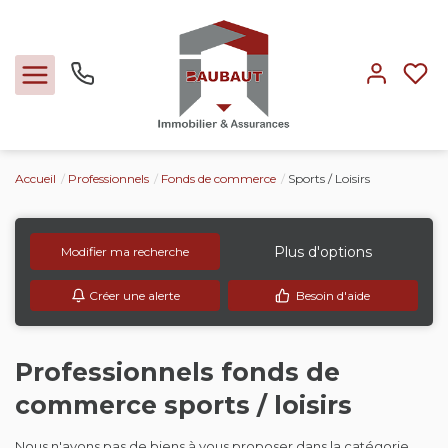
Accueil
Professionnels
Fonds de commerce
Sports / Loisirs
Ventes
Locations
Plus d'options
Modifier ma recherche
Créer une alerte
Besoin d'aide
Expertise
Nos métiers
Professionnels fonds de
commerce sports / loisirs
L'agence
Nous n'avons pas de biens à vous proposer dans la catégorie