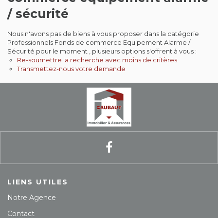
/ sécurité
Contact
Nous n'avons pas de biens à vous proposer dans la catégorie
Extranet
Professionnels Fonds de commerce Equipement Alarme /
Sécurité pour le moment , plusieurs options s'offrent à vous :
Re-soumettre la recherche avec moins de critères.
Estimation
Transmettez-nous votre demande
Avis clients
LIENS UTILES
Notre Agence
Contact